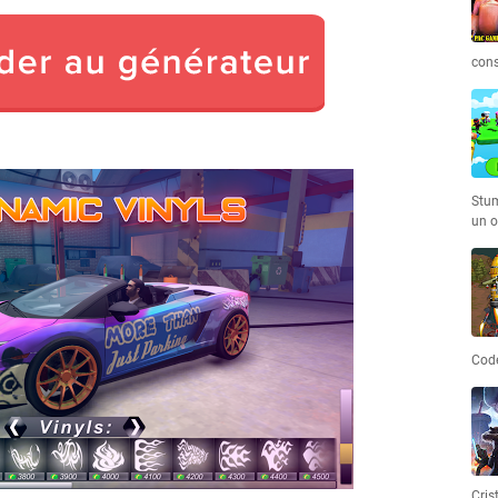
cons
Stum
un o
Code
Cris