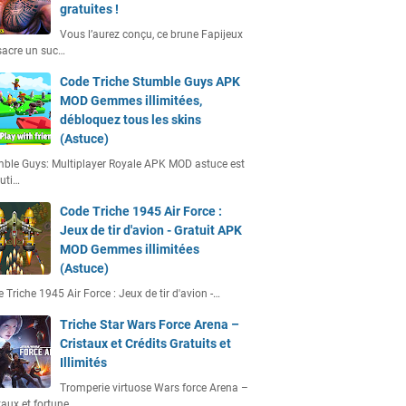
gratuites !
Vous l’aurez conçu, ce brune Fapijeux
acre un suc…
Code Triche Stumble Guys APK
MOD Gemmes illimitées,
débloquez tous les skins
(Astuce)
ble Guys: Multiplayer Royale APK MOD astuce est
uti…
Code Triche 1945 Air Force :
Jeux de tir d'avion - Gratuit APK
MOD Gemmes illimitées
(Astuce)
 Triche 1945 Air Force : Jeux de tir d'avion -…
Triche Star Wars Force Arena –
Cristaux et Crédits Gratuits et
Illimités
Tromperie virtuose Wars force Arena –
taux et fortune…