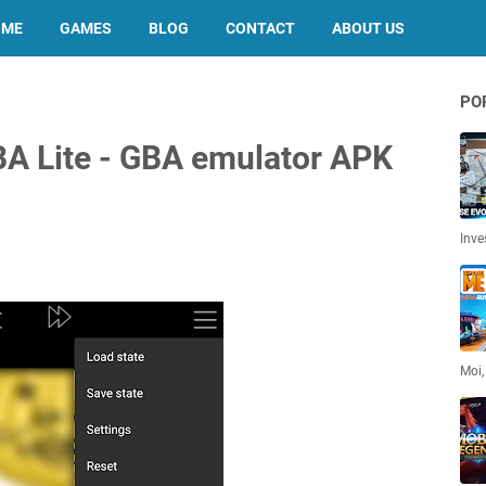
OME
GAMES
BLOG
CONTACT
ABOUT US
PO
A Lite - GBA emulator APK
Inve
Moi,