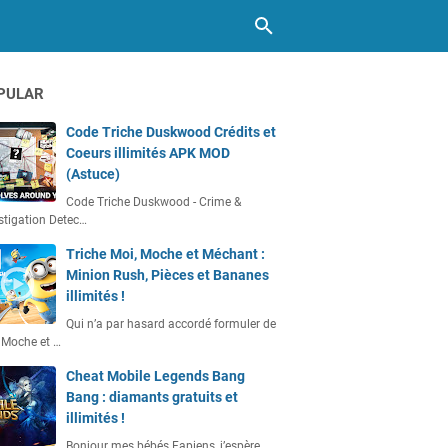
PULAR
Code Triche Duskwood Crédits et
Coeurs illimités APK MOD
(Astuce)
Code Triche Duskwood - Crime &
stigation Detec…
Triche Moi, Moche et Méchant :
Minion Rush, Pièces et Bananes
illimités !
Qui n’a par hasard accordé formuler de
 Moche et …
Cheat Mobile Legends Bang
Bang : diamants gratuits et
illimités !
Bonjour mes bébés Fapiens, j’espère