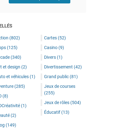
ELLÉS
ction
(802)
Cartes
(52)
pps
(125)
Casino
(9)
rcade
(340)
Divers
(1)
t et design
(2)
Divertissement
(42)
to et véhicules
(1)
Grand public
(81)
venture
(285)
Jeux de courses
(255)
D
(8)
Jeux de rôles
(504)
DCréativité
(1)
Éducatif
(13)
eauté
(2)
log
(149)