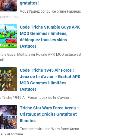
gratuites !
Vous l’aurez conçu, ce brune Fapijeux
acre un suc…
Code Triche Stumble Guys APK
MOD Gemmes illimitées,
débloquez tous les skins
(Astuce)
ble Guys: Multiplayer Royale APK MOD astuce est
uti…
Code Triche 1945 Air Force :
Jeux de tir d'avion - Gratuit APK
MOD Gemmes illimitées
(Astuce)
 Triche 1945 Air Force : Jeux de tir d'avion -…
Triche Star Wars Force Arena –
Cristaux et Crédits Gratuits et
Illimités
Tromperie virtuose Wars force Arena –
taux et fortune…