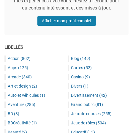
mes expériences avec vous. Restez à l'écoute pour
du contenu intéressant et des mises à jour.
Afficher mon profil complet
LIBELLÉS
Action
(802)
Blog
(149)
Apps
(125)
Cartes
(52)
Arcade
(340)
Casino
(9)
Art et design
(2)
Divers
(1)
Auto et véhicules
(1)
Divertissement
(42)
Aventure
(285)
Grand public
(81)
BD
(8)
Jeux de courses
(255)
BDCréativité
(1)
Jeux de rôles
(504)
Beauté
(2)
Éducatif
(13)