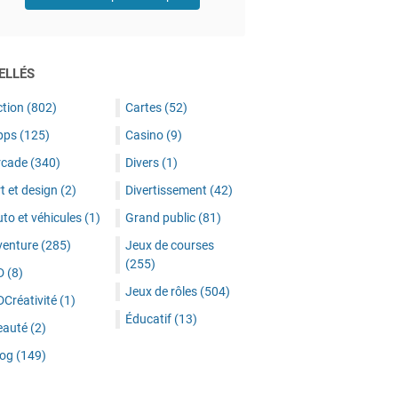
ELLÉS
ction
(802)
Cartes
(52)
pps
(125)
Casino
(9)
rcade
(340)
Divers
(1)
t et design
(2)
Divertissement
(42)
to et véhicules
(1)
Grand public
(81)
venture
(285)
Jeux de courses
(255)
D
(8)
Jeux de rôles
(504)
DCréativité
(1)
Éducatif
(13)
eauté
(2)
log
(149)