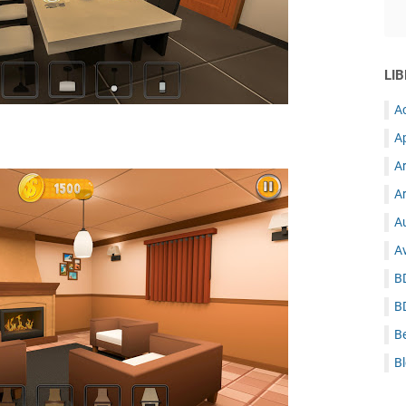
LIB
A
A
A
Ar
Au
A
B
B
B
B