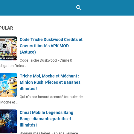
PULAR
Code Triche Duskwood Crédits et
Coeurs illimités APK MOD
(Astuce)
Code Triche Duskwood - Crime &
stigation Detec…
Triche Moi, Moche et Méchant :
Minion Rush, Pièces et Bananes
illimités !
Qui n’a par hasard accordé formuler de
 Moche et …
Cheat Mobile Legends Bang
Bang : diamants gratuits et
illimités !
Bonjour mes bébés Fapiens, j’espère