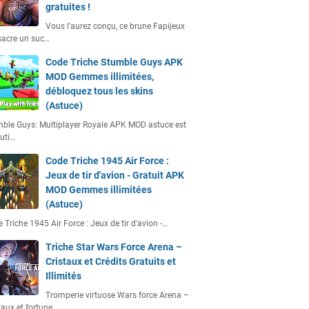
gratuites !
Vous l’aurez conçu, ce brune Fapijeux
acre un suc…
Code Triche Stumble Guys APK
MOD Gemmes illimitées,
débloquez tous les skins
(Astuce)
ble Guys: Multiplayer Royale APK MOD astuce est
uti…
Code Triche 1945 Air Force :
Jeux de tir d'avion - Gratuit APK
MOD Gemmes illimitées
(Astuce)
 Triche 1945 Air Force : Jeux de tir d'avion -…
Triche Star Wars Force Arena –
Cristaux et Crédits Gratuits et
Illimités
Tromperie virtuose Wars force Arena –
taux et fortune…