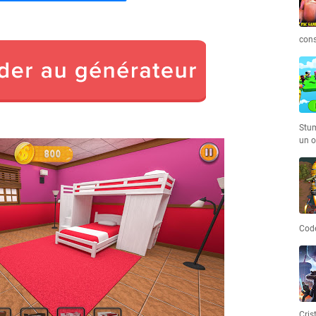
cons
Stum
un o
Code
Cris