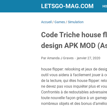
LETSGO-MAG.COM
H
Accueil
/
Games
/
Simulation
Code Triche house fl
design APK MOD (As
Par Amanda J Graves
janvier 27, 2020
house flipper: relooking et jeux de de
outil vous aidera à facilement jouer à c
de la lecture, qui êtes house flipper: re
ne devez pas vous inquiéter plus et vou
Confrontés à de redoutables adversaires
toute nouvelle façon grâce à un gamepla
nombreux objets et des bonus d’amélior