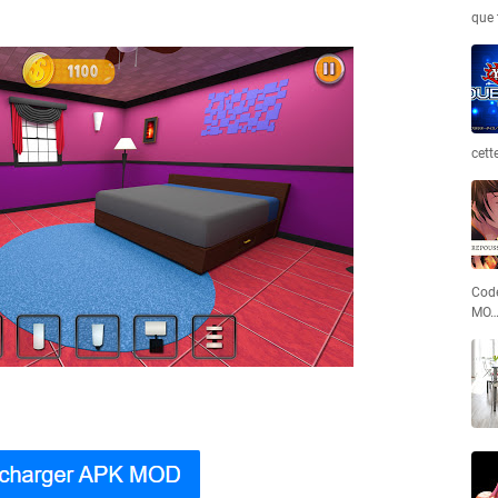
que 
cett
Code
MO