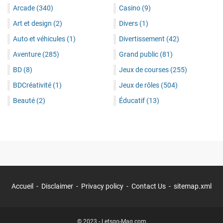
Arcade
(340)
Casino
(9)
Art et design
(2)
Divers
(1)
Auto et véhicules
(1)
Divertissement
(42)
Aventure
(285)
Grand public
(81)
BD
(8)
Jeux de courses
(255)
BDCréativité
(1)
Jeux de rôles
(504)
Beauté
(2)
Éducatif
(13)
Accueil
Disclaimer
Privacy policy
Contact Us
sitemap.xml
© 2023 -
Letsgo-Mag.com