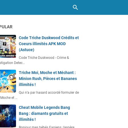
PULAR
Code Triche Duskwood Crédits et
Coeurs illimités APK MOD
(Astuce)
Code Triche Duskwood - Crime &
stigation Detec…
Triche Moi, Moche et Méchant :
Minion Rush, Pièces et Bananes
illimités !
Qui n’a par hasard accordé formuler de
 Moche et …
Cheat Mobile Legends Bang
Bang : diamants gratuits et
illimités !
Bonjour mes bébés Fapiens, j’espère