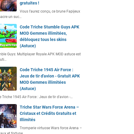
gratuites !
Vous l’aurez conçu, ce brune Fapijeux
acre un suc…
Code Triche Stumble Guys APK
MOD Gemmes illimitées,
débloquez tous les skins
(Astuce)
ble Guys: Multiplayer Royale APK MOD astuce est
uti…
Code Triche 1945 Air Force :
Jeux de tir d'avion - Gratuit APK
MOD Gemmes illimitées
(Astuce)
 Triche 1945 Air Force : Jeux de tir d'avion -…
Triche Star Wars Force Arena –
Cristaux et Crédits Gratuits et
Illimités
Tromperie virtuose Wars force Arena –
taux et fortune…