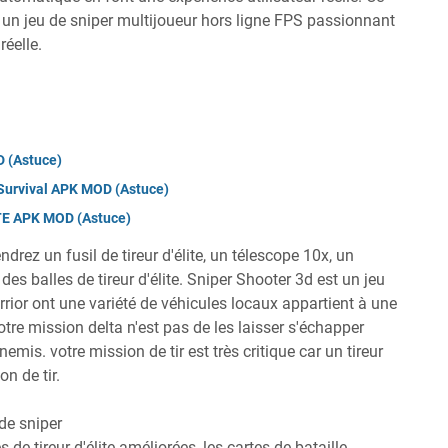
 un jeu de sniper multijoueur hors ligne FPS passionnant
réelle.
 (Astuce)
Survival APK MOD (Astuce)
TE APK MOD (Astuce)
drez un fusil de tireur d'élite, un télescope 10x, un
des balles de tireur d'élite. Sniper Shooter 3d est un jeu
rrior ont une variété de véhicules locaux appartient à une
otre mission delta n'est pas de les laisser s'échapper
nemis. votre mission de tir est très critique car un tireur
n de tir.
 de sniper
s de tireur d'élite améliorées, les cartes de bataille