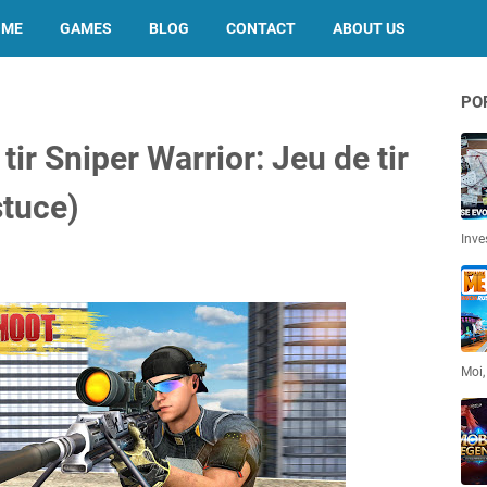
OME
GAMES
BLOG
CONTACT
ABOUT US
PO
ir Sniper Warrior: Jeu de tir
tuce)
Inve
Moi,