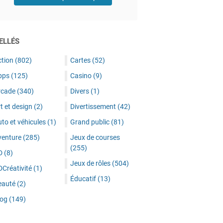
ELLÉS
ction
(802)
Cartes
(52)
pps
(125)
Casino
(9)
rcade
(340)
Divers
(1)
t et design
(2)
Divertissement
(42)
to et véhicules
(1)
Grand public
(81)
venture
(285)
Jeux de courses
(255)
D
(8)
Jeux de rôles
(504)
DCréativité
(1)
Éducatif
(13)
eauté
(2)
log
(149)