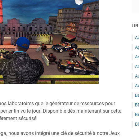
LIB
A
A
A
Ar
Au
A
B
os laboratoires que le générateur de ressources pour
B
niper enfin vu le jour! Disponible dès maintenant sur cette
B
tièrement sécurisé!
B
ga, nous avons intégré une clé de sécurité à notre Jeux