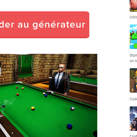
cons
Stum
un o
Code
Cris