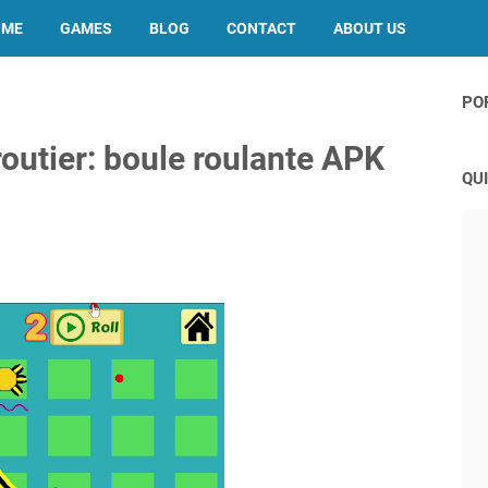
OME
GAMES
BLOG
CONTACT
ABOUT US
PO
outier: boule roulante APK
QUI