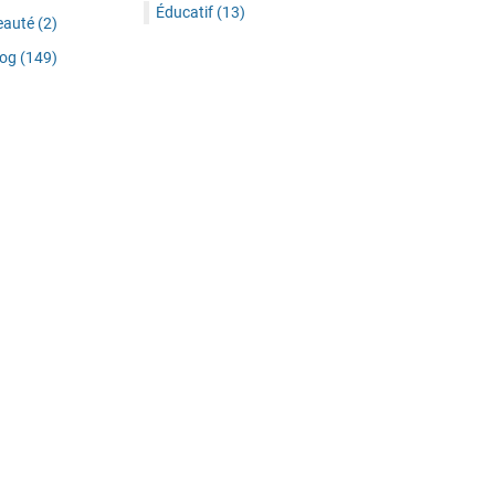
Éducatif
(13)
eauté
(2)
log
(149)