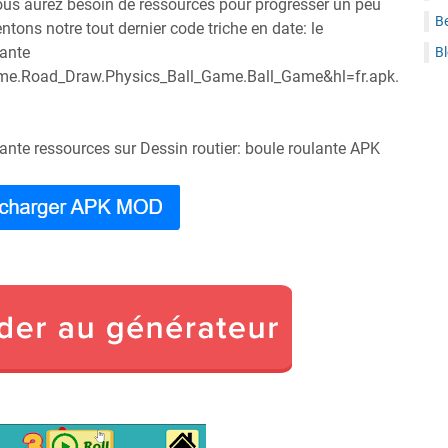
vous aurez besoin de ressources pour progresser un peu
B
ntons notre tout dernier code triche en date: le
lante
B
.Road_Draw.Physics_Ball_Game.Ball_Game&hl=fr.apk.
lante ressources sur Dessin routier: boule roulante APK