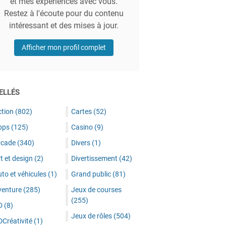
et mes expériences avec vous.
Restez à l'écoute pour du contenu
intéressant et des mises à jour.
Afficher mon profil complet
ELLÉS
ction
(802)
Cartes
(52)
pps
(125)
Casino
(9)
rcade
(340)
Divers
(1)
t et design
(2)
Divertissement
(42)
to et véhicules
(1)
Grand public
(81)
venture
(285)
Jeux de courses
(255)
D
(8)
Jeux de rôles
(504)
DCréativité
(1)