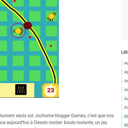
LIB
A
A
A
Ar
Au
A
solument seuls sur Jochorne blogger Games, c'est que nos
B
ace aujourd’hui à Dessin routier: boule roulante, un jeu
B