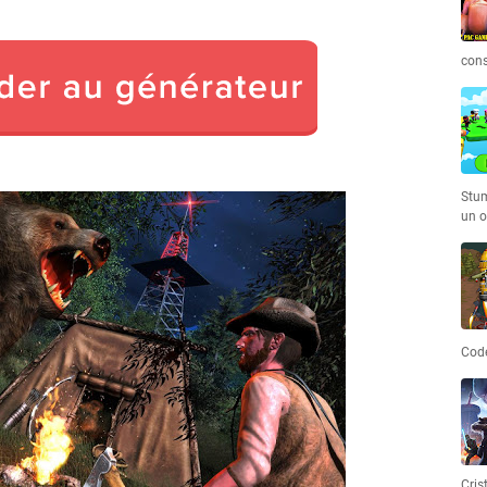
cons
Stum
un o
Code
Cris