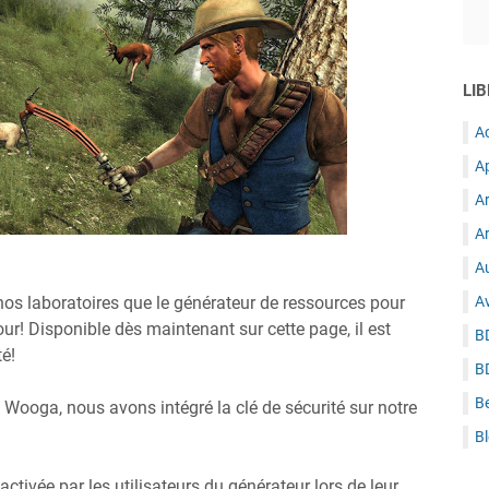
LIB
A
A
A
Ar
Au
os laboratoires que le générateur de ressources pour
A
our! Disponible dès maintenant sur cette page, il est
B
té!
B
B
o Wooga, nous avons intégré la clé de sécurité sur notre
B
activée par les utilisateurs du générateur lors de leur