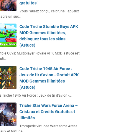
gratuites !
Vous l’aurez conçu, ce brune Fapijeux
acre un suc…
Code Triche Stumble Guys APK
MOD Gemmes illimitées,
débloquez tous les skins
(Astuce)
ble Guys: Multiplayer Royale APK MOD astuce est
uti…
Code Triche 1945 Air Force :
Jeux de tir d'avion - Gratuit APK
MOD Gemmes illimitées
(Astuce)
 Triche 1945 Air Force : Jeux de tir d'avion -…
Triche Star Wars Force Arena –
Cristaux et Crédits Gratuits et
Illimités
Tromperie virtuose Wars force Arena –
taux et fortune…