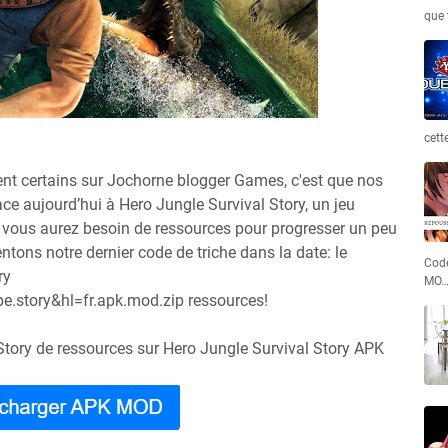
que 
cett
ent certains sur Jochorne blogger Games, c'est que nos
ace aujourd’hui à Hero Jungle Survival Story, un jeu
où vous aurez besoin de ressources pour progresser un peu
entons notre dernier code de triche dans la date: le
Code
ry
MO
.story&hl=fr.apk.mod.zip ressources!
Story de ressources sur Hero Jungle Survival Story APK