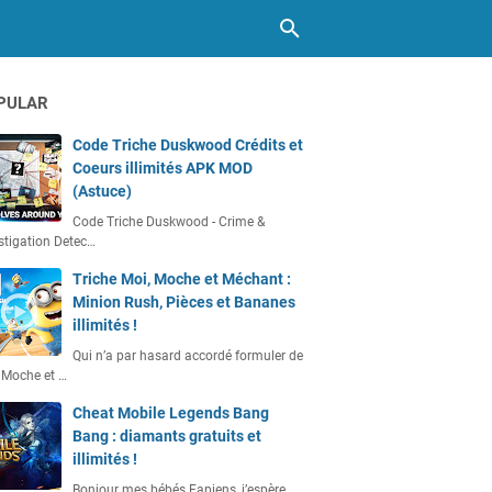
PULAR
Code Triche Duskwood Crédits et
Coeurs illimités APK MOD
(Astuce)
Code Triche Duskwood - Crime &
stigation Detec…
Triche Moi, Moche et Méchant :
Minion Rush, Pièces et Bananes
illimités !
Qui n’a par hasard accordé formuler de
 Moche et …
Cheat Mobile Legends Bang
Bang : diamants gratuits et
illimités !
Bonjour mes bébés Fapiens, j’espère