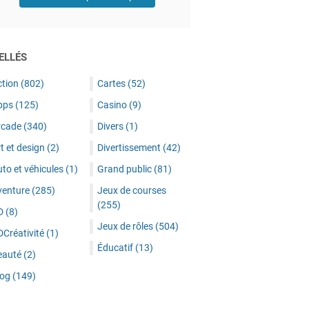
ELLÉS
ction
(802)
Cartes
(52)
pps
(125)
Casino
(9)
rcade
(340)
Divers
(1)
t et design
(2)
Divertissement
(42)
to et véhicules
(1)
Grand public
(81)
venture
(285)
Jeux de courses
(255)
D
(8)
Jeux de rôles
(504)
DCréativité
(1)
Éducatif
(13)
eauté
(2)
log
(149)