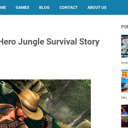
OME
GAMES
BLOG
CONTACT
ABOUT US
PO
Hero Jungle Survival Story
Inve
Moi,