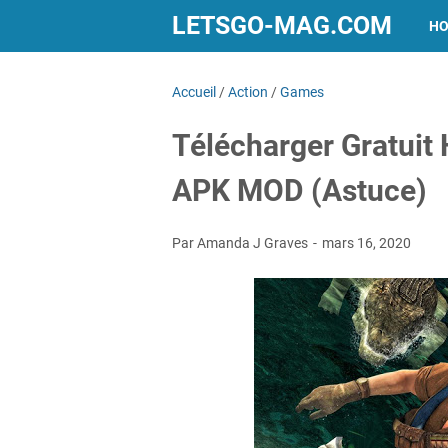
LETSGO-MAG.COM
H
Accueil
/
Action
/
Games
Télécharger Gratuit 
APK MOD (Astuce)
Par Amanda J Graves
mars 16, 2020