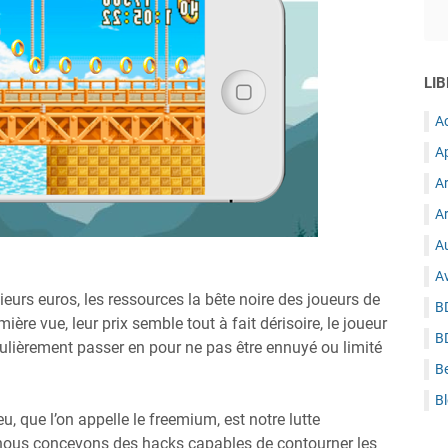
LIB
A
A
A
Ar
Au
A
eurs euros, les ressources la bête noire des joueurs de
B
ère vue, leur prix semble tout à fait dérisoire, le joueur
B
égulièrement passer en pour ne pas être ennuyé ou limité
B
B
, que l’on appelle le freemium, est notre lutte
 nous concevons des hacks capables de contourner les