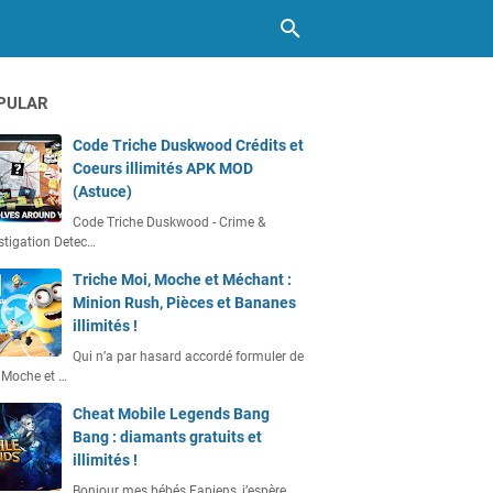
PULAR
Code Triche Duskwood Crédits et
Coeurs illimités APK MOD
(Astuce)
Code Triche Duskwood - Crime &
stigation Detec…
Triche Moi, Moche et Méchant :
Minion Rush, Pièces et Bananes
illimités !
Qui n’a par hasard accordé formuler de
 Moche et …
Cheat Mobile Legends Bang
Bang : diamants gratuits et
illimités !
Bonjour mes bébés Fapiens, j’espère