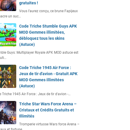
gratuites !
Vous l’aurez conçu, ce brune Fapijeux
acre un suc…
Code Triche Stumble Guys APK
MOD Gemmes illimitées,
débloquez tous les skins
(Astuce)
ble Guys: Multiplayer Royale APK MOD astuce est
uti…
Code Triche 1945 Air Force :
Jeux de tir d'avion - Gratuit APK
MOD Gemmes illimitées
(Astuce)
 Triche 1945 Air Force : Jeux de tir d'avion -…
Triche Star Wars Force Arena –
Cristaux et Crédits Gratuits et
Illimités
Tromperie virtuose Wars force Arena –
taux et fortune…