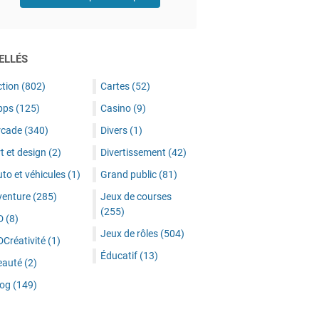
ELLÉS
ction
(802)
Cartes
(52)
pps
(125)
Casino
(9)
rcade
(340)
Divers
(1)
t et design
(2)
Divertissement
(42)
to et véhicules
(1)
Grand public
(81)
venture
(285)
Jeux de courses
(255)
D
(8)
Jeux de rôles
(504)
DCréativité
(1)
Éducatif
(13)
eauté
(2)
log
(149)