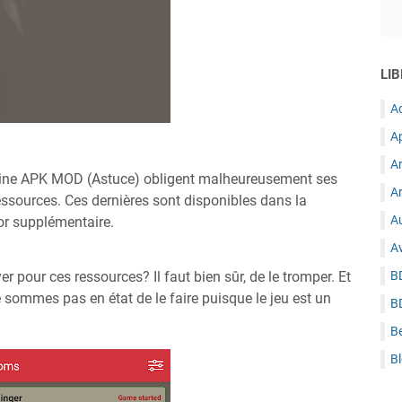
LIB
A
A
A
nline APK MOD (Astuce) obligent malheureusement ses
Ar
essources. Ces dernières sont disponibles dans la
Au
’or supplémentaire.
A
 pour ces ressources? Il faut bien sûr, de le tromper. Et
B
ommes pas en état de le faire puisque le jeu est un
B
B
B