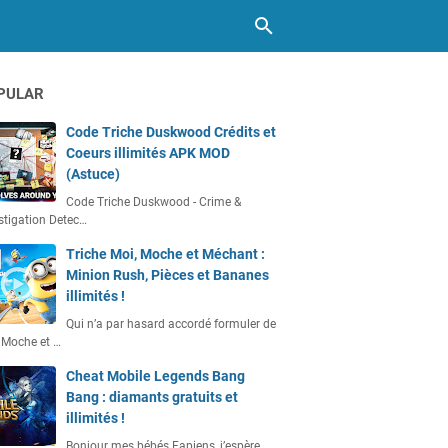
PULAR
Code Triche Duskwood Crédits et
Coeurs illimités APK MOD
(Astuce)
Code Triche Duskwood - Crime &
stigation Detec…
Triche Moi, Moche et Méchant :
Minion Rush, Pièces et Bananes
illimités !
Qui n’a par hasard accordé formuler de
 Moche et …
Cheat Mobile Legends Bang
Bang : diamants gratuits et
illimités !
Bonjour mes bébés Fapiens, j’espère