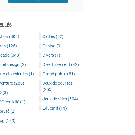
ELLÉS
ction
(802)
Cartes
(52)
pps
(125)
Casino
(9)
rcade
(340)
Divers
(1)
t et design
(2)
Divertissement
(42)
to et véhicules
(1)
Grand public
(81)
venture
(285)
Jeux de courses
(255)
D
(8)
Jeux de rôles
(504)
DCréativité
(1)
Éducatif
(13)
eauté
(2)
log
(149)