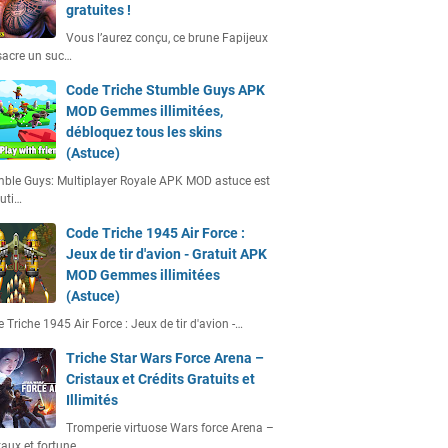
gratuites !
Vous l’aurez conçu, ce brune Fapijeux
acre un suc…
Code Triche Stumble Guys APK
MOD Gemmes illimitées,
débloquez tous les skins
(Astuce)
ble Guys: Multiplayer Royale APK MOD astuce est
uti…
Code Triche 1945 Air Force :
Jeux de tir d'avion - Gratuit APK
MOD Gemmes illimitées
(Astuce)
 Triche 1945 Air Force : Jeux de tir d'avion -…
Triche Star Wars Force Arena –
Cristaux et Crédits Gratuits et
Illimités
Tromperie virtuose Wars force Arena –
taux et fortune…