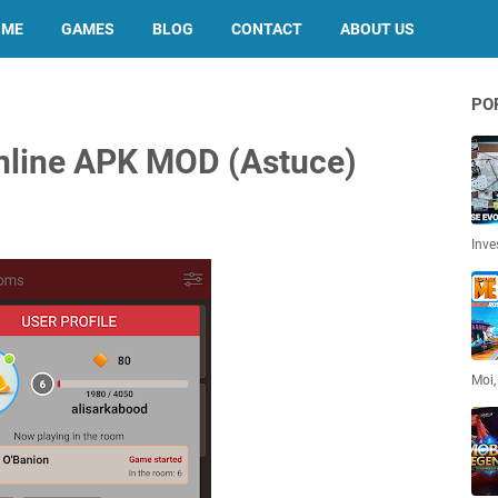
OME
GAMES
BLOG
CONTACT
ABOUT US
PO
online APK MOD (Astuce)
Inve
Moi,