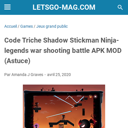
LETSGO-MAG.COM
Accueil
/
Games
/
Jeux grand public
Code Triche Shadow Stickman Ninja-
legends war shooting battle APK MOD
(Astuce)
Par Amanda J Graves
avril 25, 2020