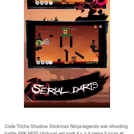
Code Triche Shadow Stickman Ninja-legends war shooting
battle APK MOD (Astuce) est sorti il y a à peine 5 jours et