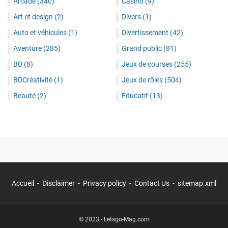
Arcade
(340)
Casino
(9)
Art et design
(2)
Divers
(1)
Auto et véhicules
(1)
Divertissement
(42)
Aventure
(285)
Grand public
(81)
BD
(8)
Jeux de courses
(255)
BDCréativité
(1)
Jeux de rôles
(504)
Beauté
(2)
Éducatif
(13)
Accueil
Disclaimer
Privacy policy
Contact Us
sitemap.xml
© 2023 -
Letsgo-Mag.com