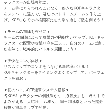
ャラクターが出場可能に。
チーム枠にとらわれることなく、好きなKOFキャラクター
をメンバーに選んで、君だけのドリームチームを作り上
げ、KOFならではの格闘家たちの拳を通して敵を倒そう！
▼チームの布陣を有利に▼
チームの布陣によって攻撃力や防御力がアップ。KOFキャ
ラクターの配置や攻撃順序を工夫し、自分のチームに適し
た布陣で、戦略的にバトルを展開しよう！
▼爽快なコンボ体験▼
リズムタップでコンボをつなげる新感覚バトル！
KOFキャラクターをタイミングよくタップして、パーフェ
クトを狙おう！
▼初のバトルQTE連撃システム搭載▼
各KOFキャラクターの個性豊かな「必殺技」も、君の手で
よみがえる！大蛇薙、 八稚女、 霸王翔吼拳といった超必
殺技が簡単タップで発動。