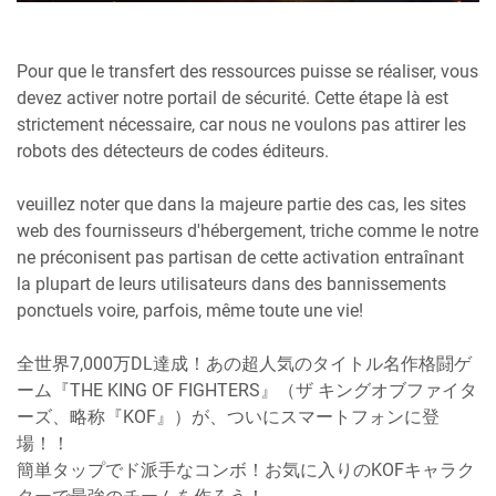
Pour que le transfert des ressources puisse se réaliser, vous
devez activer notre portail de sécurité. Cette étape là est
strictement nécessaire, car nous ne voulons pas attirer les
robots des détecteurs de codes éditeurs.
veuillez noter que dans la majeure partie des cas, les sites
web des fournisseurs d'hébergement, triche comme le notre
ne préconisent pas partisan de cette activation entraînant
la plupart de leurs utilisateurs dans des bannissements
ponctuels voire, parfois, même toute une vie!
全世界7,000万DL達成！あの超人気のタイトル名作格闘ゲ
ーム『THE KING OF FIGHTERS』（ザ キングオブファイタ
ーズ、略称『KOF』）が、ついにスマートフォンに登
場！！
簡単タップでド派手なコンボ！お気に入りのKOFキャラク