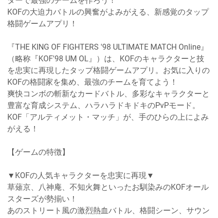
ターで最強のチームを作ろう！
KOFの大迫力バトルの興奮がよみがえる、新感覚のタップ
格闘ゲームアプリ！
『THE KING OF FIGHTERS '98 ULTIMATE MATCH Online』
（略称『KOF'98 UM OL』）は、KOFのキャラクターと技
を忠実に再現したタップ格闘ゲームアプリ。お気に入りの
KOFの格闘家を集め、最強のチームを育てよう！
爽快コンボの斬新なカードバトル、多彩なキャラクターと
豊富な育成システム、ハラハラドキドキのPvPモード。
KOF「アルティメット・マッチ」が、手のひらの上によみ
がえる！
【ゲームの特徴】
▼KOFの人気キャラクターを忠実に再現▼
草薙京、八神庵、不知火舞といったお馴染みのKOFオール
スターズが勢揃い！
あのストリート風の激烈熱血バトル、格闘シーン、サウン