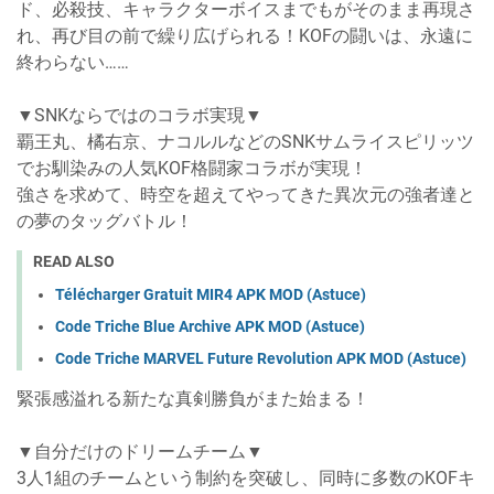
ド、必殺技、キャラクターボイスまでもがそのまま再現さ
れ、再び目の前で繰り広げられる！KOFの闘いは、永遠に
終わらない……
▼SNKならではのコラボ実現▼
覇王丸、橘右京、ナコルルなどのSNKサムライスピリッツ
でお馴染みの人気KOF格闘家コラボが実現！
強さを求めて、時空を超えてやってきた異次元の強者達と
の夢のタッグバトル！
READ ALSO
Télécharger Gratuit MIR4 APK MOD (Astuce)
Code Triche Blue Archive APK MOD (Astuce)
Code Triche MARVEL Future Revolution APK MOD (Astuce)
緊張感溢れる新たな真剣勝負がまた始まる！
▼自分だけのドリームチーム▼
3人1組のチームという制約を突破し、同時に多数のKOFキ