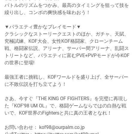
バトルのリズムをつかみ、最高のタイミングを狙って技を
繰り出し、コンボの爽快感を味わおう！
▼バラエティ豊かなプレイモード▼
クラシックなストーリークエストのほか、ガチャ、天賦、
究極試練、KOF大会、女性KOF格闘家、クローンチーム
戦、格闘家伝説、アリーナ、サーバー間アリーナ、乱闘ス
トリートなど、バラエティに富むPVE+PVPモードが今KOF
の世界に登場!
最強王者に挑戦し、KOFワールドを盛り上げ、全サーバー
に不敗伝説を打ち立てよう！
さあ、今すぐ『THE KING OF FIGHTERS』を完璧に再現し
た『KOF'98 UM OL』で、格闘ゲームならではの白熱な戦
いで、KOF世界のFightersと共に真の王者となれ！
お問い合わせ： kof98@ourpalm.co.jp