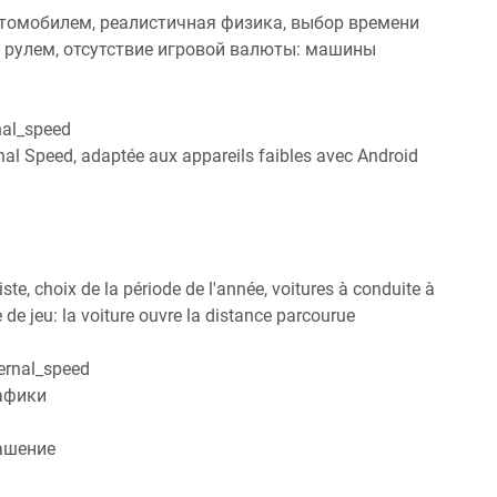
втомобилем, реалистичная физика, выбор времени
 рулем, отсутствие игровой валюты: машины
nal_speed
rnal Speed, adaptée aux appareils faibles avec Android
iste, choix de la période de l'année, voitures à conduite à
de jeu: la voiture ouvre la distance parcourue
ernal_speed
рафики
ашение