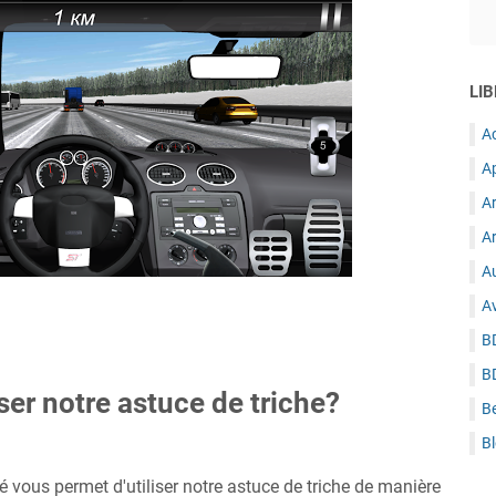
LIB
A
A
A
Ar
Au
A
B
B
ser notre astuce de triche?
B
B
é vous permet d'utiliser notre astuce de triche de manière