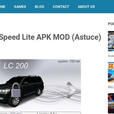
OME
GAMES
BLOG
CONTACT
ABOUT US
PO
 Speed Lite APK MOD (Astuce)
Inve
Moi,