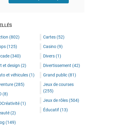
ELLÉS
ction
(802)
Cartes
(52)
pps
(125)
Casino
(9)
rcade
(340)
Divers
(1)
t et design
(2)
Divertissement
(42)
to et véhicules
(1)
Grand public
(81)
venture
(285)
Jeux de courses
(255)
D
(8)
Jeux de rôles
(504)
DCréativité
(1)
Éducatif
(13)
eauté
(2)
log
(149)