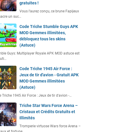
gratuites !
Vous l’aurez conçu, ce brune Fapijeux
acre un suc…
Code Triche Stumble Guys APK
MOD Gemmes illimitées,
débloquez tous les skins
(Astuce)
ble Guys: Multiplayer Royale APK MOD astuce est
uti…
Code Triche 1945 Air Force :
Jeux de tir d'avion - Gratuit APK
MOD Gemmes illimitées
(Astuce)
 Triche 1945 Air Force : Jeux de tir d'avion -…
Triche Star Wars Force Arena –
Cristaux et Crédits Gratuits et
Illimités
Tromperie virtuose Wars force Arena –
taux et fortune…