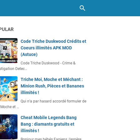
PULAR
Code Triche Duskwood Crédits et
Coeurs illimités APK MOD
(Astuce)
Code Triche Duskwood - Crime &
stigation Detec…
Triche Moi, Moche et Méchant :
Minion Rush, Pièces et Bananes
illimités !
Qui n’a par hasard accordé formuler de
 Moche et …
Cheat Mobile Legends Bang
Bang : diamants gratuits et
illimités !
Bonjour mes bébés Fapiens, j’espère