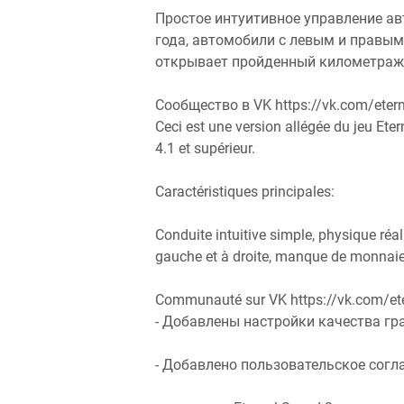
Простое интуитивное управление а
года, автомобили с левым и правым
открывает пройденный километраж
Сообщество в VK https://vk.com/eter
Ceci est une version allégée du jeu Ete
4.1 et supérieur.
Caractéristiques principales:
Conduite intuitive simple, physique réal
gauche et à droite, manque de monnaie 
Communauté sur VK https://vk.com/et
- Добавлены настройки качества г
- Добавлено пользовательское согл