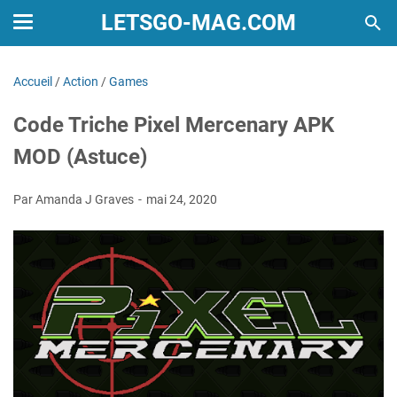
LETSGO-MAG.COM
Accueil
/
Action
/
Games
Code Triche Pixel Mercenary APK
MOD (Astuce)
Par Amanda J Graves
mai 24, 2020