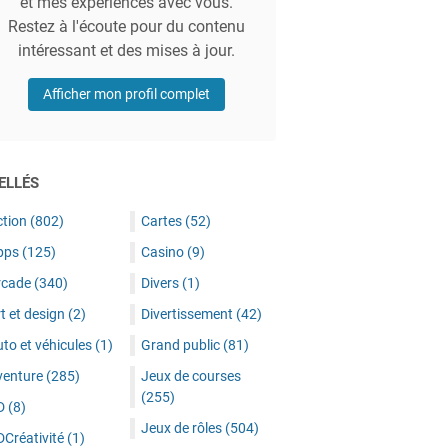
et mes expériences avec vous.
Restez à l'écoute pour du contenu
intéressant et des mises à jour.
Afficher mon profil complet
ELLÉS
ction
(802)
Cartes
(52)
pps
(125)
Casino
(9)
rcade
(340)
Divers
(1)
t et design
(2)
Divertissement
(42)
to et véhicules
(1)
Grand public
(81)
venture
(285)
Jeux de courses
(255)
D
(8)
Jeux de rôles
(504)
DCréativité
(1)