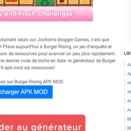
bsolument seuls sur Jochorne blogger Games, c'est que
! Place aujourd’hui à Burger Rising, un jeu d'enquête et
soin de ressources pour avancer un peu plus rapidement.
LIB
re dernier code de triche en date: le générateur de Burger
A
l=fr.apk.mod.zip ressources!
A
rces sur Burger Rising APK MOD
A
Ar
Au
A
B
B