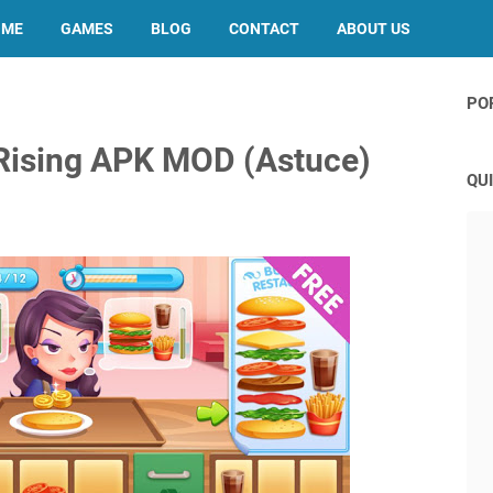
OME
GAMES
BLOG
CONTACT
ABOUT US
PO
 Rising APK MOD (Astuce)
QUI