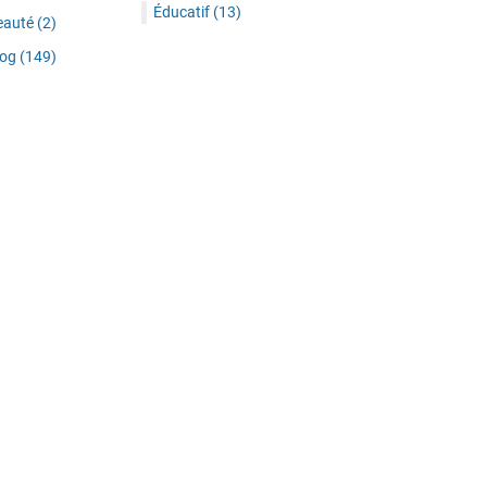
Éducatif
(13)
eauté
(2)
log
(149)