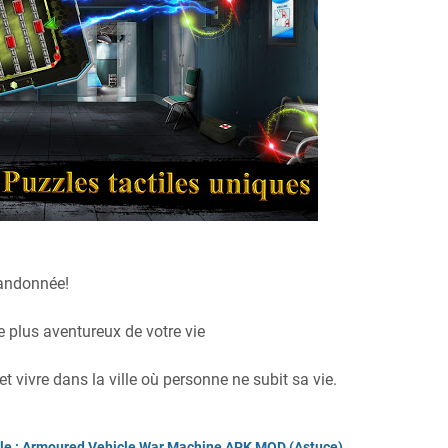
bandonnée!
e plus aventureux de votre vie
t vivre dans la ville où personne ne subit sa vie.
ttle : Armoured Vehicle War Machine APK MOD (Astuce)