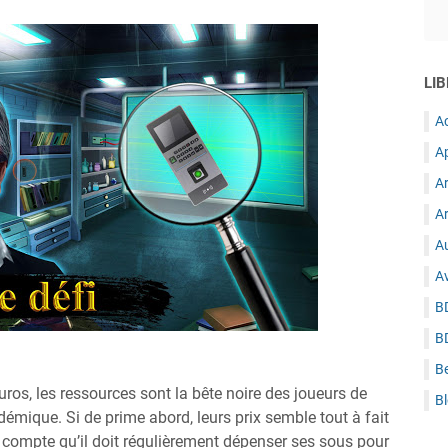
LIB
A
A
A
Ar
Au
A
B
B
B
uros, les ressources sont la bête noire des joueurs de
B
démique. Si de prime abord, leurs prix semble tout à fait
t compte qu’il doit régulièrement dépenser ses sous pour