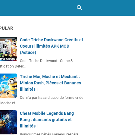
PULAR
Code Triche Duskwood Crédits et
Coeurs illimités APK MOD
(Astuce)
Code Triche Duskwood - Crime &
stigation Detec…
Triche Moi, Moche et Méchant :
Minion Rush, Pièces et Bananes
illimités !
Qui n’a par hasard accordé formuler de
 Moche et …
Cheat Mobile Legends Bang
Bang : diamants gratuits et
illimités !
Bonjour mes bébés Fapiens, j’espère