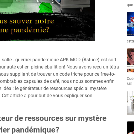
que 
cett
a salle - guerrier pandémique APK MOD (Astuce) est sorti
munauté est en pleine ébullition! Nous avons reçu un tétra
us suppliant de trouver un code triche pour ce free-to-
Code
nnombrables capsules de café, nous nous sommes enfin
MO
e idéal: le générateur de ressources spécial mystère
 Cet article a pour but de vous expliquer son
teur de ressources sur mystère
rrier pandémique?