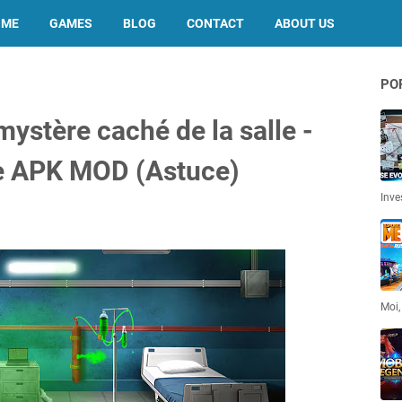
OME
GAMES
BLOG
CONTACT
ABOUT US
PO
mystère caché de la salle -
e APK MOD (Astuce)
Inve
Moi,