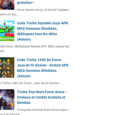
gratuites !
Vous l’aurez conçu, ce brune Fapijeux
acre un suc…
Code Triche Stumble Guys APK
MOD Gemmes illimitées,
débloquez tous les skins
(Astuce)
ble Guys: Multiplayer Royale APK MOD astuce est
uti…
Code Triche 1945 Air Force :
Jeux de tir d'avion - Gratuit APK
MOD Gemmes illimitées
(Astuce)
 Triche 1945 Air Force : Jeux de tir d'avion -…
Triche Star Wars Force Arena –
Cristaux et Crédits Gratuits et
Illimités
Tromperie virtuose Wars force Arena –
taux et fortune…