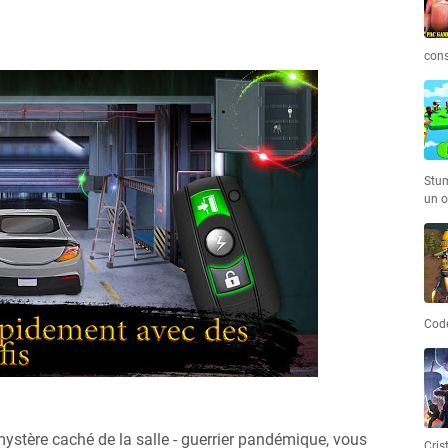
cons
Stum
un o
Code
mystère caché de la salle - guerrier pandémique, vous
Cris