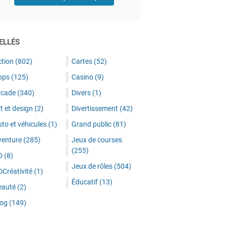
ELLÉS
ction
(802)
Cartes
(52)
pps
(125)
Casino
(9)
rcade
(340)
Divers
(1)
t et design
(2)
Divertissement
(42)
to et véhicules
(1)
Grand public
(81)
venture
(285)
Jeux de courses
(255)
D
(8)
Jeux de rôles
(504)
DCréativité
(1)
Éducatif
(13)
eauté
(2)
log
(149)