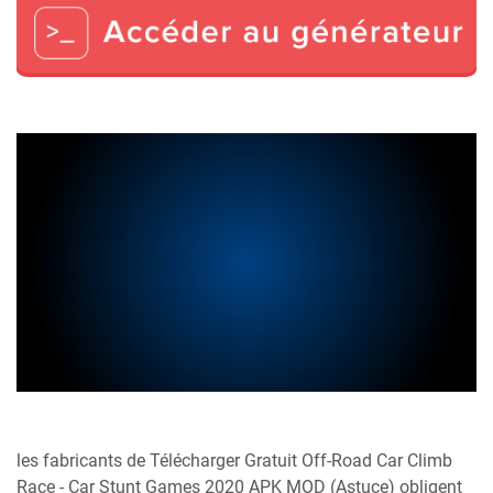
les fabricants de Télécharger Gratuit Off-Road Car Climb
Race - Car Stunt Games 2020 APK MOD (Astuce) obligent