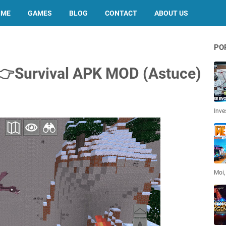
OME
GAMES
BLOG
CONTACT
ABOUT US
PO
 👉Survival APK MOD (Astuce)
Inve
Moi,