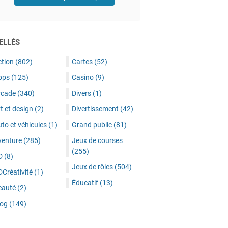
ELLÉS
ction
(802)
Cartes
(52)
pps
(125)
Casino
(9)
rcade
(340)
Divers
(1)
t et design
(2)
Divertissement
(42)
to et véhicules
(1)
Grand public
(81)
venture
(285)
Jeux de courses
(255)
D
(8)
Jeux de rôles
(504)
DCréativité
(1)
Éducatif
(13)
eauté
(2)
log
(149)