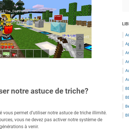
LIB
A
A
A
Ar
Au
A
B
ser notre astuce de triche?
B
B
 vous permet d’utiliser notre astuce de triche illimité.
B
urces, vous ne devez pas activer notre système de
 générations à venir.