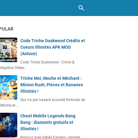
PULAR
Code Triche Duskwood Crédits et
Coeurs illimités APK MOD
(Astuce)
Code Triche Duskwood - Crime &
stigation Detec…
Triche Moi, Moche et Méchant :
Minion Rush, Pièces et Bananes
illimités !
Qui n’a par hasard accordé formuler de
 Moche et …
Cheat Mobile Legends Bang
Bang : diamants gratuits et
illimités !
Bonjour mes bébés Fapiens, j’espère