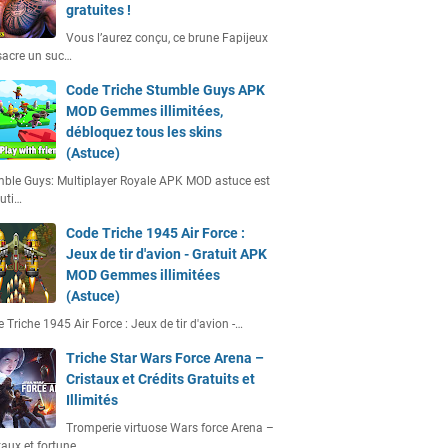
gratuites !
Vous l’aurez conçu, ce brune Fapijeux
acre un suc…
Code Triche Stumble Guys APK
MOD Gemmes illimitées,
débloquez tous les skins
(Astuce)
ble Guys: Multiplayer Royale APK MOD astuce est
uti…
Code Triche 1945 Air Force :
Jeux de tir d'avion - Gratuit APK
MOD Gemmes illimitées
(Astuce)
 Triche 1945 Air Force : Jeux de tir d'avion -…
Triche Star Wars Force Arena –
Cristaux et Crédits Gratuits et
Illimités
Tromperie virtuose Wars force Arena –
taux et fortune…