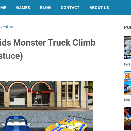
OME
GAMES
BLOG
CONTACT
ABOUT US
aventure
PO
ids Monster Truck Climb
stuce)
Inve
Moi,