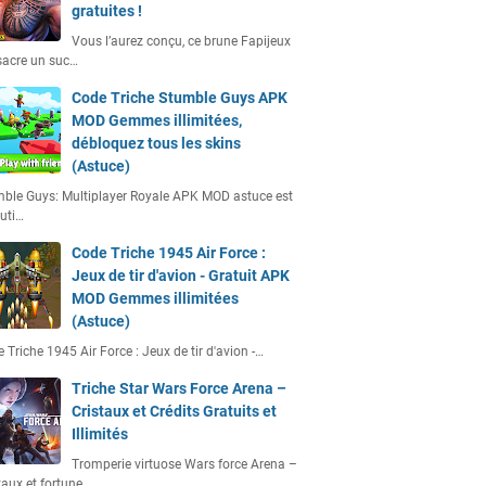
gratuites !
Vous l’aurez conçu, ce brune Fapijeux
acre un suc…
Code Triche Stumble Guys APK
MOD Gemmes illimitées,
débloquez tous les skins
(Astuce)
ble Guys: Multiplayer Royale APK MOD astuce est
uti…
Code Triche 1945 Air Force :
Jeux de tir d'avion - Gratuit APK
MOD Gemmes illimitées
(Astuce)
 Triche 1945 Air Force : Jeux de tir d'avion -…
Triche Star Wars Force Arena –
Cristaux et Crédits Gratuits et
Illimités
Tromperie virtuose Wars force Arena –
taux et fortune…