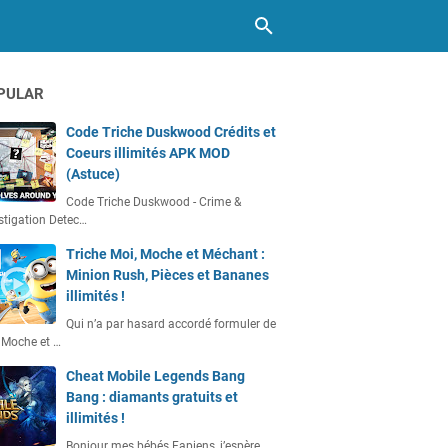
PULAR
Code Triche Duskwood Crédits et
Coeurs illimités APK MOD
(Astuce)
Code Triche Duskwood - Crime &
stigation Detec…
Triche Moi, Moche et Méchant :
Minion Rush, Pièces et Bananes
illimités !
Qui n’a par hasard accordé formuler de
 Moche et …
Cheat Mobile Legends Bang
Bang : diamants gratuits et
illimités !
Bonjour mes bébés Fapiens, j’espère