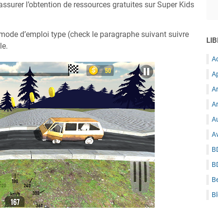
surer l’obtention de ressources gratuites sur Super Kids
mode d’emploi type (check le paragraphe suivant suivre
LIB
le.
A
A
A
Ar
Au
A
B
B
B
B