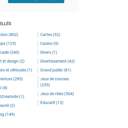
ELLÉS
ction
(802)
Cartes
(52)
pps
(125)
Casino
(9)
rcade
(340)
Divers
(1)
t et design
(2)
Divertissement
(42)
to et véhicules
(1)
Grand public
(81)
venture
(285)
Jeux de courses
(255)
D
(8)
Jeux de rôles
(504)
DCréativité
(1)
Éducatif
(13)
eauté
(2)
log
(149)