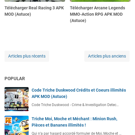
Télécharger Real Racing 3 APK
Télécharger Arcane Legends
MOD (Astuce)
MMO-Action RPG APK MOD
(Astuce)
Articles plus récents
Articles plus anciens
POPULAR
Code Triche Duskwood Crédits et Coeurs illimités
APK MOD (Astuce)
Code Triche Duskwood - Crime & Investigation Detec…
Triche Moi, Moche et Méchant : Minion Rush,
Pièces et Bananes illimités !
Qui n’a par hasard accordé formuler de Moi, Moche et …