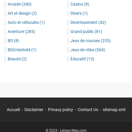
Arcade
(340)
Casino
(9)
Art et design
(2)
Divers
(1)
Auto et véhicules
(1)
Divertissement
(42)
Aventure
(285)
Grand public
(81)
BD
(8)
Jeux de courses
(255)
BDCréativité
(1)
Jeux de rôles
(504)
Beauté
(2)
Éducatif
(13)
Accueil
Disclaimer
Privacy policy
Contact Us
sitemap.xml
© 2023 -
Letsgo-Mag.com