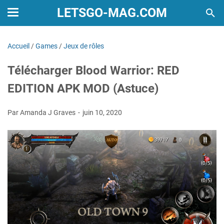
LETSGO-MAG.COM
Accueil
/
Games
/
Jeux de rôles
Télécharger Blood Warrior: RED
EDITION APK MOD (Astuce)
Par Amanda J Graves
juin 10, 2020