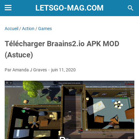
LETSGO-MAG.COM
Accueil
/
Action
/
Games
Télécharger Braains2.io APK MOD
(Astuce)
Par Amanda J Graves
juin 11, 2020