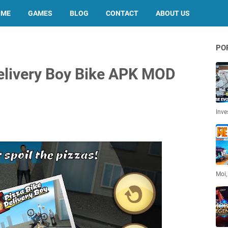
OME
GAMES
BLOG
CONTACT
ABOUT US
PO
elivery Boy Bike APK MOD
Inve
Moi,