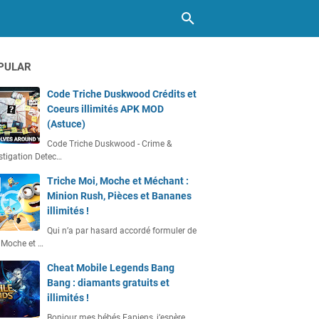
PULAR
Code Triche Duskwood Crédits et
Coeurs illimités APK MOD
(Astuce)
Code Triche Duskwood - Crime &
stigation Detec…
Triche Moi, Moche et Méchant :
Minion Rush, Pièces et Bananes
illimités !
Qui n’a par hasard accordé formuler de
 Moche et …
Cheat Mobile Legends Bang
Bang : diamants gratuits et
illimités !
Bonjour mes bébés Fapiens, j’espère