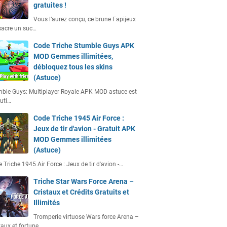
gratuites !
Vous l’aurez conçu, ce brune Fapijeux
acre un suc…
Code Triche Stumble Guys APK
MOD Gemmes illimitées,
débloquez tous les skins
(Astuce)
ble Guys: Multiplayer Royale APK MOD astuce est
uti…
Code Triche 1945 Air Force :
Jeux de tir d'avion - Gratuit APK
MOD Gemmes illimitées
(Astuce)
 Triche 1945 Air Force : Jeux de tir d'avion -…
Triche Star Wars Force Arena –
Cristaux et Crédits Gratuits et
Illimités
Tromperie virtuose Wars force Arena –
taux et fortune…