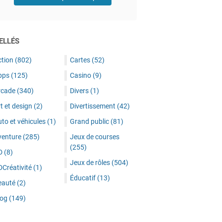
ELLÉS
ction
(802)
Cartes
(52)
pps
(125)
Casino
(9)
rcade
(340)
Divers
(1)
t et design
(2)
Divertissement
(42)
to et véhicules
(1)
Grand public
(81)
venture
(285)
Jeux de courses
(255)
D
(8)
Jeux de rôles
(504)
DCréativité
(1)
Éducatif
(13)
eauté
(2)
log
(149)