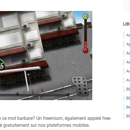
LIB
A
A
A
Ar
Au
A
B
B
B
B
e ce mot barbare? Un freemium, également appelé free-
sé gratuitement sur nos plateformes mobiles.