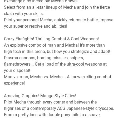
Exchange Fire! Incredible Mecha Brawls!
Select from an all-star lineup of Mecha and join the fierce
clash with your skills.
Pilot your personal Mecha, quickly returns to battle, impose
your superior resolve and abilities!
Crazy Firefights! Thrilling Combat & Cool Weapons!
An explosive combo of man and Mecha! It's more than
high-tech in this arena, but how you strategize and adapt!
Plasma cannons, homing missiles, snipers,
flamethrowers... Get a load of the ultra-cool weapons at
your disposal!
Man vs. man, Mecha vs. Mecha... All new exciting combat
experience!
Amazing Graphics! Manga-Style Cities!
Pilot Mecha through every corner and between the
highrises of a contemporary ACG Japanese-style cityscape.
From a pretty lass with double pony tails to a suave,