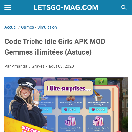
LETSGO-MAG.COM
Accueil
/
Games
/
Simulation
Code Triche Idle Girls APK MOD
Gemmes illimitées (Astuce)
Par Amanda J Graves
août 03, 2020