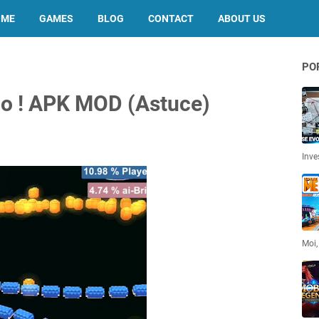
OME
GAMES
BLOG
CONTACT
ABOUT US
PO
io ! APK MOD (Astuce)
Inve
Moi,