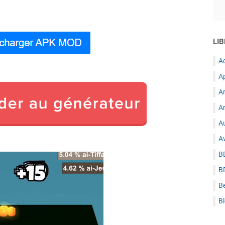
LIB
A
A
A
Ar
Au
A
B
B
B
B