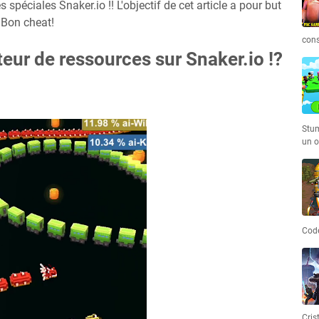
s spéciales Snaker.io !! L'objectif de cet article a pour but
 Bon cheat!
cons
teur de ressources sur Snaker.io !?
Stum
un o
Code
Cris