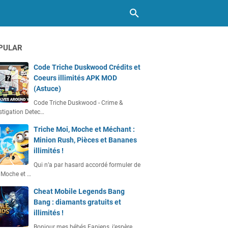
PULAR
Code Triche Duskwood Crédits et
Coeurs illimités APK MOD
(Astuce)
Code Triche Duskwood - Crime &
stigation Detec…
Triche Moi, Moche et Méchant :
Minion Rush, Pièces et Bananes
illimités !
Qui n’a par hasard accordé formuler de
 Moche et …
Cheat Mobile Legends Bang
Bang : diamants gratuits et
illimités !
Bonjour mes bébés Fapiens, j’espère