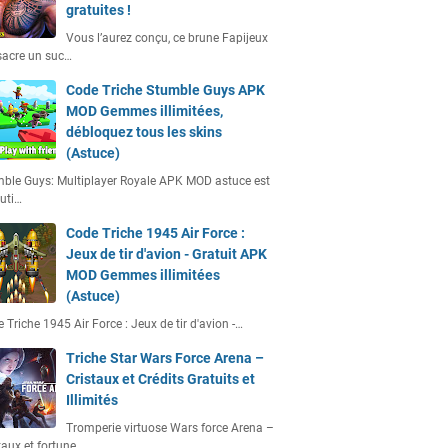
gratuites !
Vous l’aurez conçu, ce brune Fapijeux
acre un suc…
Code Triche Stumble Guys APK
MOD Gemmes illimitées,
débloquez tous les skins
(Astuce)
ble Guys: Multiplayer Royale APK MOD astuce est
uti…
Code Triche 1945 Air Force :
Jeux de tir d'avion - Gratuit APK
MOD Gemmes illimitées
(Astuce)
 Triche 1945 Air Force : Jeux de tir d'avion -…
Triche Star Wars Force Arena –
Cristaux et Crédits Gratuits et
Illimités
Tromperie virtuose Wars force Arena –
taux et fortune…