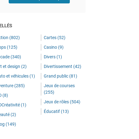
ELLÉS
ction
(802)
Cartes
(52)
pps
(125)
Casino
(9)
rcade
(340)
Divers
(1)
t et design
(2)
Divertissement
(42)
to et véhicules
(1)
Grand public
(81)
venture
(285)
Jeux de courses
(255)
D
(8)
Jeux de rôles
(504)
DCréativité
(1)
Éducatif
(13)
eauté
(2)
log
(149)