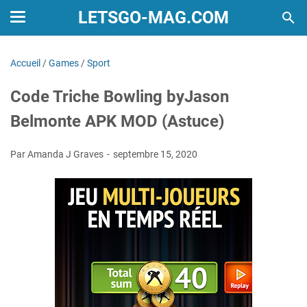
LETSGO-MAG.COM
Accueil
/
Games
/
Sport
Code Triche Bowling byJason
Belmonte APK MOD (Astuce)
Par Amanda J Graves
septembre 15, 2020