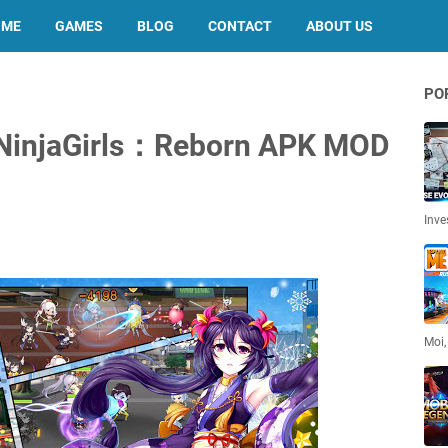
OME
GAMES
BLOG
CONTACT
ABOUT US
PO
t NinjaGirls：Reborn APK MOD
Inve
Moi,