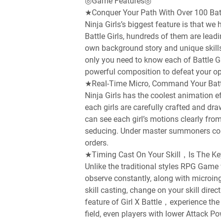
◎Game Features◎
★Conquer Your Path With Over 100 Batt
Ninja Girls’s biggest feature is that w
Battle Girls, hundreds of them are lea
own background story and unique skills
only you need to know each of Battle Gir
powerful composition to defeat your o
★Real-Time Micro, Command Your Battle
Ninja Girls has the coolest animation ef
each girls are carefully crafted and dr
can see each girl’s motions clearly fr
seducing. Under master summoners com
orders.
★Timing Cast On Your Skill，Is The Ke
Unlike the traditional styles RPG Game
observe constantly, along with microing
skill casting, change on your skill direc
feature of Girl X Battle，experience the
field, even players with lower Attack P