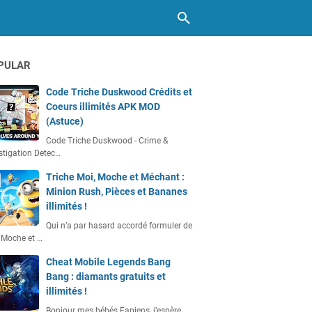
PULAR
Code Triche Duskwood Crédits et
Coeurs illimités APK MOD
(Astuce)
Code Triche Duskwood - Crime &
stigation Detec…
Triche Moi, Moche et Méchant :
Minion Rush, Pièces et Bananes
illimités !
Qui n’a par hasard accordé formuler de
 Moche et …
Cheat Mobile Legends Bang
Bang : diamants gratuits et
illimités !
Bonjour mes bébés Fapiens, j’espère