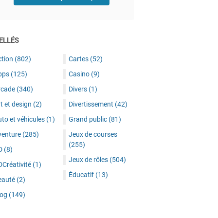
ELLÉS
ction
(802)
Cartes
(52)
pps
(125)
Casino
(9)
rcade
(340)
Divers
(1)
t et design
(2)
Divertissement
(42)
to et véhicules
(1)
Grand public
(81)
venture
(285)
Jeux de courses
(255)
D
(8)
Jeux de rôles
(504)
DCréativité
(1)
Éducatif
(13)
eauté
(2)
log
(149)