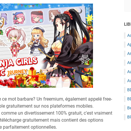
LIB
A
A
A
Ar
Au
A
B
e ce mot barbare? Un freemium, également appelé free-
B
nible gratuitement sur nos plateformes mobiles.
B
é comme un divertissement 100% gratuit, c'est vraiment
B
se télécharge gratuitement mais contient des options
re parfaitement optionnelles.