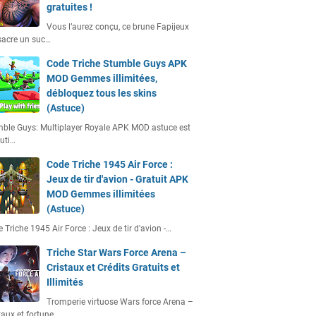
gratuites !
Vous l’aurez conçu, ce brune Fapijeux
acre un suc…
Code Triche Stumble Guys APK
MOD Gemmes illimitées,
débloquez tous les skins
(Astuce)
ble Guys: Multiplayer Royale APK MOD astuce est
uti…
Code Triche 1945 Air Force :
Jeux de tir d'avion - Gratuit APK
MOD Gemmes illimitées
(Astuce)
 Triche 1945 Air Force : Jeux de tir d'avion -…
Triche Star Wars Force Arena –
Cristaux et Crédits Gratuits et
Illimités
Tromperie virtuose Wars force Arena –
taux et fortune…