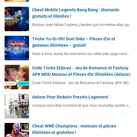
Cheat Mobile Legends Bang Bang : diamants
gratuits et illimités !
Bonjour mes bébés Fapiens, j’espère que toi-même allez ag…
Triche Yu-Gi-Oh! Duel links – Pièces d’or et
gemmes illimitées – gratuit
Salut à tous, soyez les bienvenus sur cette web page cons…
Code Triche Eldarya - Jeu de Romance et Fantasy
APK MOD Maanas et Pièces d'or illimitées (Astuce)
Code Triche Eldarya - Jeu de Romance et Fantasy APK MO…
Astuce Pour Reduire Preavis Logement
Lorsque vous êtes locataire et que vous souhaitez quitter v…
Cheat WWE Champions : monnaie et pièces
illimitées et gratuites !