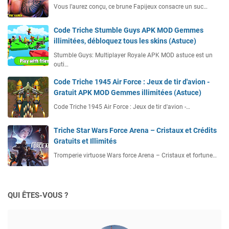
Vous l’aurez conçu, ce brune Fapijeux consacre un suc…
Code Triche Stumble Guys APK MOD Gemmes
illimitées, débloquez tous les skins (Astuce)
Stumble Guys: Multiplayer Royale APK MOD astuce est un
outi…
Code Triche 1945 Air Force : Jeux de tir d'avion -
Gratuit APK MOD Gemmes illimitées (Astuce)
Code Triche 1945 Air Force : Jeux de tir d'avion -…
Triche Star Wars Force Arena – Cristaux et Crédits
Gratuits et Illimités
Tromperie virtuose Wars force Arena – Cristaux et fortune…
QUI ÊTES-VOUS ?