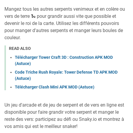
Mangez tous les autres serpents venimeux et en colère ou
vers de terre 🐍 pour grandir aussi vite que possible et
devenir le roi de la carte. Utilisez les différents pouvoirs
pour manger d'autres serpents et manger leurs boules de
couleur.
READ ALSO
Télécharger Tower Craft 3D : Construction APK MOD
(Astuce)
Code Triche Rush Royale: Tower Defense TD APK MOD
(Astuce)
Télécharger Clash Mini APK MOD (Astuce)
Un jeu d'arcade et de jeu de serpent et de vers en ligne est
disponible pour faire grandir votre serpent et manger le
reste des vers: participez au défi ou Snaky.io et montrez à
vos amis qui est le meilleur snaker!