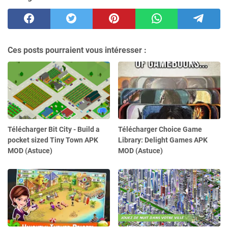
Ces posts pourraient vous intéresser :
Télécharger Bit City - Build a
Télécharger Choice Game
pocket sized Tiny Town APK
Library: Delight Games APK
MOD (Astuce)
MOD (Astuce)