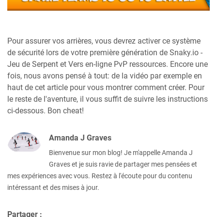
Pour assurer vos arrières, vous devrez activer ce système
de sécurité lors de votre première génération de Snaky.io -
Jeu de Serpent et Vers en-ligne PvP ressources. Encore une
fois, nous avons pensé à tout: de la vidéo par exemple en
haut de cet article pour vous montrer comment créer. Pour
le reste de l'aventure, il vous suffit de suivre les instructions
ci-dessous. Bon cheat!
Amanda J Graves
Bienvenue sur mon blog! Je m'appelle Amanda J
Graves et je suis ravie de partager mes pensées et
mes expériences avec vous. Restez à l'écoute pour du contenu
intéressant et des mises à jour.
Partager :