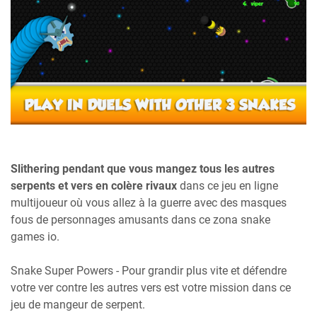
Slithering pendant que vous mangez tous les autres
serpents et vers en colère rivaux
dans ce jeu en ligne
multijoueur où vous allez à la guerre avec des masques
fous de personnages amusants dans ce zona snake
games io.
Snake Super Powers - Pour grandir plus vite et défendre
votre ver contre les autres vers est votre mission dans ce
jeu de mangeur de serpent.