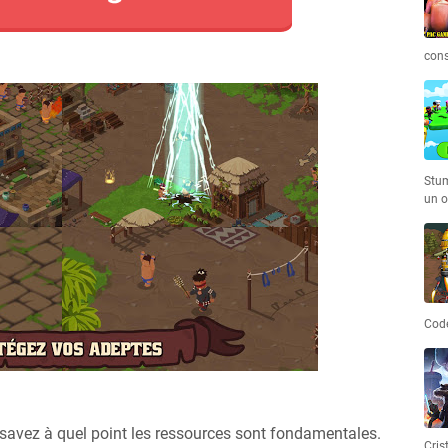
cons
Stum
un o
Code
e savez à quel point les ressources sont fondamentales.
Cris