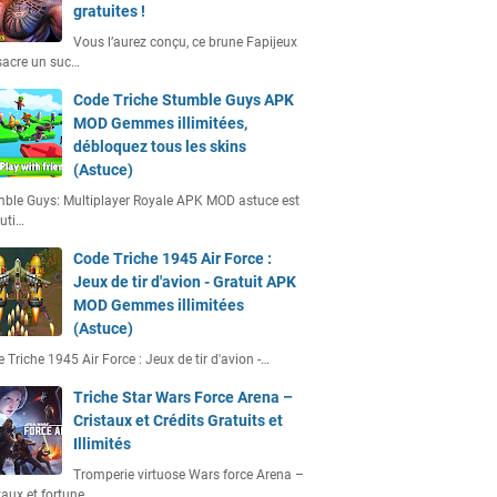
gratuites !
Vous l’aurez conçu, ce brune Fapijeux
acre un suc…
Code Triche Stumble Guys APK
MOD Gemmes illimitées,
débloquez tous les skins
(Astuce)
ble Guys: Multiplayer Royale APK MOD astuce est
uti…
Code Triche 1945 Air Force :
Jeux de tir d'avion - Gratuit APK
MOD Gemmes illimitées
(Astuce)
 Triche 1945 Air Force : Jeux de tir d'avion -…
Triche Star Wars Force Arena –
Cristaux et Crédits Gratuits et
Illimités
Tromperie virtuose Wars force Arena –
taux et fortune…