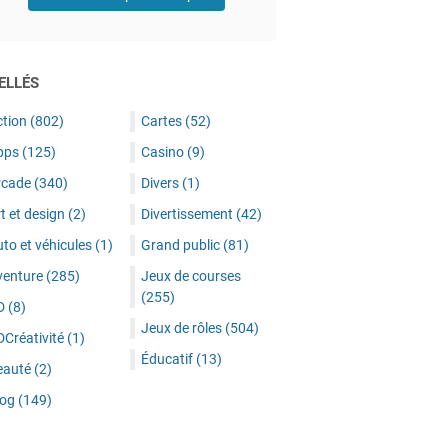
ELLÉS
ction
(802)
Cartes
(52)
pps
(125)
Casino
(9)
rcade
(340)
Divers
(1)
t et design
(2)
Divertissement
(42)
to et véhicules
(1)
Grand public
(81)
venture
(285)
Jeux de courses
(255)
D
(8)
Jeux de rôles
(504)
DCréativité
(1)
Éducatif
(13)
eauté
(2)
log
(149)