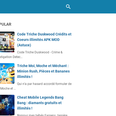
PULAR
Code Triche Duskwood Crédits et
Coeurs illimités APK MOD
(Astuce)
Code Triche Duskwood - Crime &
stigation Detec…
Triche Moi, Moche et Méchant :
Minion Rush, Pièces et Bananes
illimités !
Qui n’a par hasard accordé formuler de
 Moche et …
Cheat Mobile Legends Bang
Bang : diamants gratuits et
illimités !
Bonjour mes bébés Fapiens, j’espère