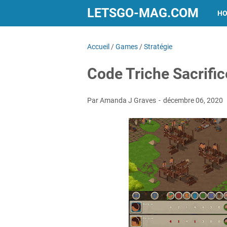
LETSGO-MAG.COM
H
Accueil
/
Games
/
Stratégie
Code Triche Sacrifi
Par Amanda J Graves
décembre 06, 2020