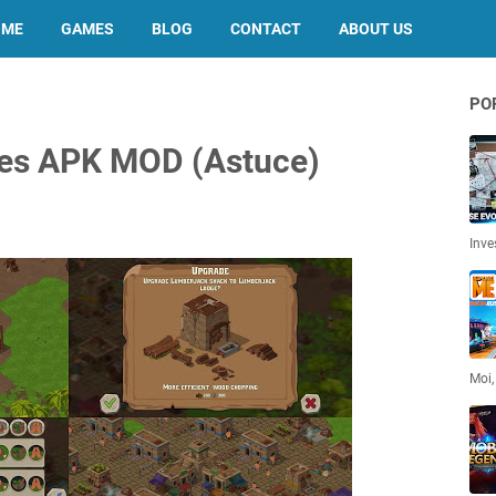
OME
GAMES
BLOG
CONTACT
ABOUT US
PO
ces APK MOD (Astuce)
Inve
Moi,