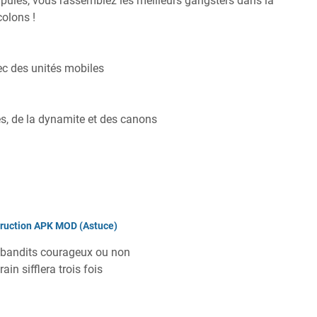
pules, vous rassemblez les meilleurs gangsters dans la
colons !
ec des unités mobiles
s, de la dynamite et des canons
truction APK MOD (Astuce)
 bandits courageux ou non
in sifflera trois fois