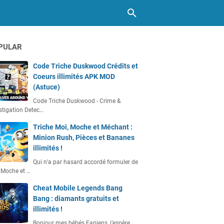
PULAR
Code Triche Duskwood Crédits et
Coeurs illimités APK MOD
(Astuce)
Code Triche Duskwood - Crime &
stigation Detec…
Triche Moi, Moche et Méchant :
Minion Rush, Pièces et Bananes
illimités !
Qui n’a par hasard accordé formuler de
 Moche et …
Cheat Mobile Legends Bang
Bang : diamants gratuits et
illimités !
Bonjour mes bébés Fapiens, j’espère