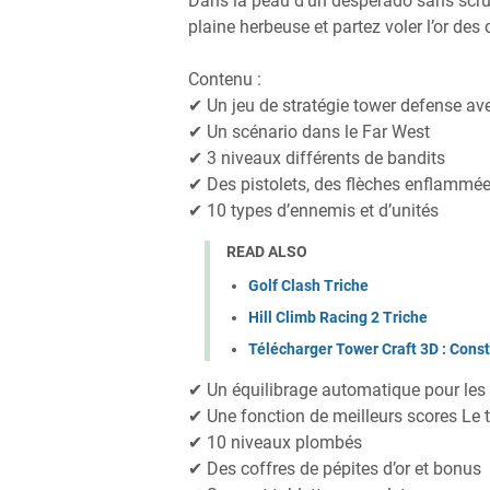
Dans la peau d’un desperado sans scru
plaine herbeuse et partez voler l’or des 
Contenu :
✔ Un jeu de stratégie tower defense av
✔ Un scénario dans le Far West
✔ 3 niveaux différents de bandits
✔ Des pistolets, des flèches enflammée
✔ 10 types d’ennemis et d’unités
READ ALSO
Golf Clash Triche
Hill Climb Racing 2 Triche
Télécharger Tower Craft 3D : Cons
✔ Un équilibrage automatique pour les
✔ Une fonction de meilleurs scores Le tra
✔ 10 niveaux plombés
✔ Des coffres de pépites d’or et bonus