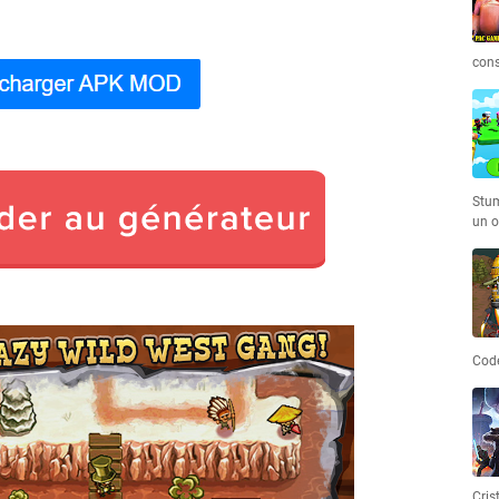
cons
Stum
un o
Code
Cris