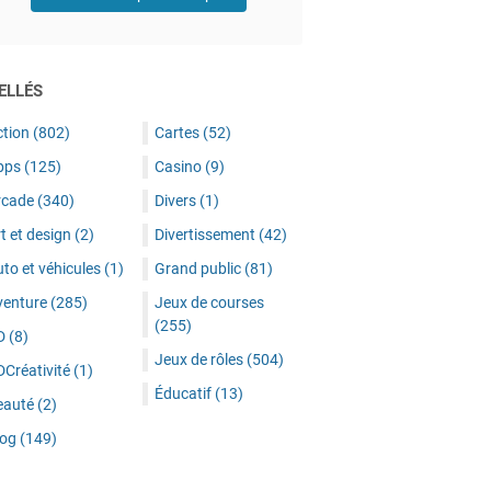
ELLÉS
ction
(802)
Cartes
(52)
pps
(125)
Casino
(9)
rcade
(340)
Divers
(1)
t et design
(2)
Divertissement
(42)
to et véhicules
(1)
Grand public
(81)
venture
(285)
Jeux de courses
(255)
D
(8)
Jeux de rôles
(504)
DCréativité
(1)
Éducatif
(13)
eauté
(2)
log
(149)