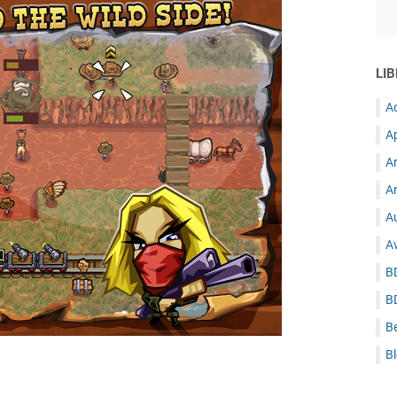
LIB
A
A
A
Ar
Au
A
B
B
B
B