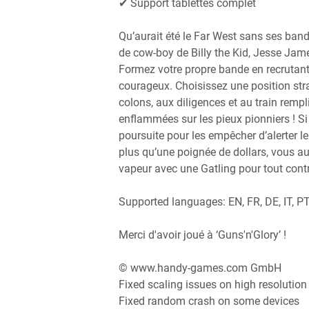
✔ Support tablettes complet
Qu’aurait été le Far West sans ses band
de cow-boy de Billy the Kid, Jesse Jam
Formez votre propre bande en recrutant
courageux. Choisissez une position st
colons, aux diligences et au train rempli 
enflammées sur les pieux pionniers ! Si
poursuite pour les empêcher d’alerter l
plus qu’une poignée de dollars, vous a
vapeur avec une Gatling pour tout contr
Supported languages: EN, FR, DE, IT, PT
Merci d'avoir joué à ‘Guns'n'Glory’ !
© www.handy-games.com GmbH
Fixed scaling issues on high resolution
Fixed random crash on some devices