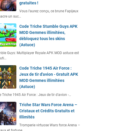
gratuites !
Vous l’aurez conçu, ce brune Fapijeux
acre un suc…
Code Triche Stumble Guys APK
MOD Gemmes illimitées,
débloquez tous les skins
(Astuce)
ble Guys: Multiplayer Royale APK MOD astuce est
uti…
Code Triche 1945 Air Force :
Jeux de tir d'avion - Gratuit APK
MOD Gemmes illimitées
(Astuce)
 Triche 1945 Air Force : Jeux de tir d'avion -…
Triche Star Wars Force Arena –
Cristaux et Crédits Gratuits et
Illimités
Tromperie virtuose Wars force Arena –
taux et fortune…