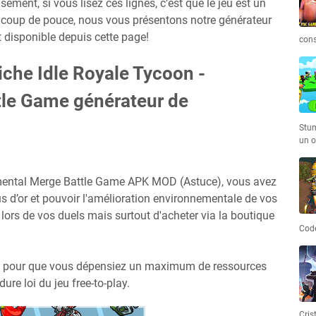
ement, si vous lisez ces lignes, c’est que le jeu est un
it coup de pouce, nous vous présentons notre générateur
t disponible depuis cette page!
cons
riche Idle Royale Tycoon -
tle Game générateur de
Stum
un o
emental Merge Battle Game APK MOD (Astuce), vous avez
s d’or et pouvoir l'amélioration environnementale de vos
lors de vos duels mais surtout d'acheter via la boutique
Code
fait pour que vous dépensiez un maximum de ressources
ure loi du jeu free-to-play.
Cris