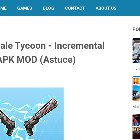
OME
GAMES
BLOG
CONTACT
ABOUT US
PO
yale Tycoon - Incremental
APK MOD (Astuce)
Inve
Moi,