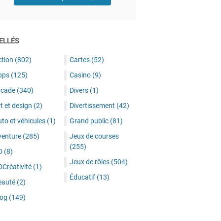
ELLÉS
ction
(802)
Cartes
(52)
pps
(125)
Casino
(9)
rcade
(340)
Divers
(1)
t et design
(2)
Divertissement
(42)
to et véhicules
(1)
Grand public
(81)
venture
(285)
Jeux de courses
(255)
D
(8)
Jeux de rôles
(504)
DCréativité
(1)
Éducatif
(13)
eauté
(2)
log
(149)