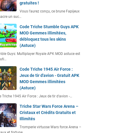
gratuites !
Vous l’aurez conçu, ce brune Fapijeux
acre un suc…
Code Triche Stumble Guys APK
MOD Gemmes illimitées,
débloquez tous les skins
(Astuce)
ble Guys: Multiplayer Royale APK MOD astuce est
uti…
Code Triche 1945 Air Force :
Jeux de tir d'avion - Gratuit APK
MOD Gemmes illimitées
(Astuce)
 Triche 1945 Air Force : Jeux de tir d'avion -…
Triche Star Wars Force Arena –
Cristaux et Crédits Gratuits et
Illimités
Tromperie virtuose Wars force Arena –
taux et fortune…