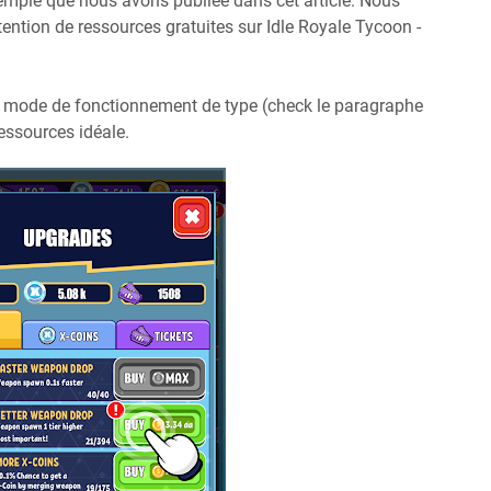
xemple que nous avons publiée dans cet article. Nous
ntion de ressources gratuites sur Idle Royale Tycoon -
 mode de fonctionnement de type (check le paragraphe
essources idéale.