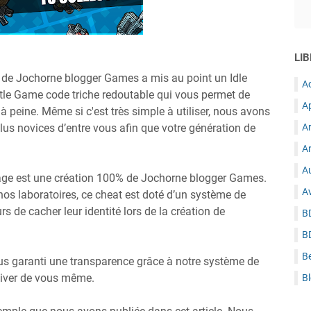
LIB
 de Jochorne blogger Games a mis au point un Idle
A
tle Game code triche redoutable qui vous permet de
A
à peine. Même si c'est très simple à utiliser, nous avons
plus novices d’entre vous afin que votre génération de
A
Ar
Au
page est une création 100% de Jochorne blogger Games.
A
s laboratoires, ce cheat est doté d’un système de
rs de cacher leur identité lors de la création de
B
B
B
 garanti une transparence grâce à notre système de
ctiver de vous même.
B