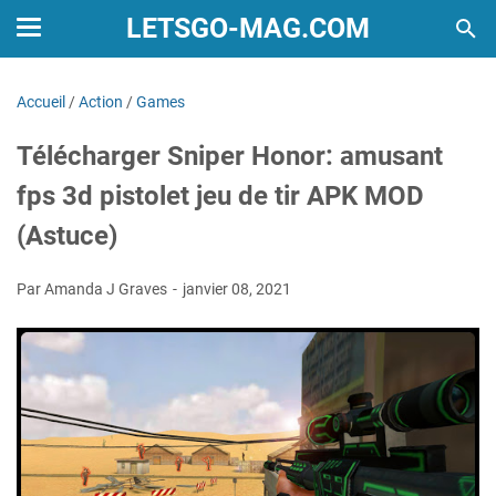
LETSGO-MAG.COM
Accueil
/
Action
/
Games
Télécharger Sniper Honor: amusant
fps 3d pistolet jeu de tir APK MOD
(Astuce)
Par Amanda J Graves
janvier 08, 2021