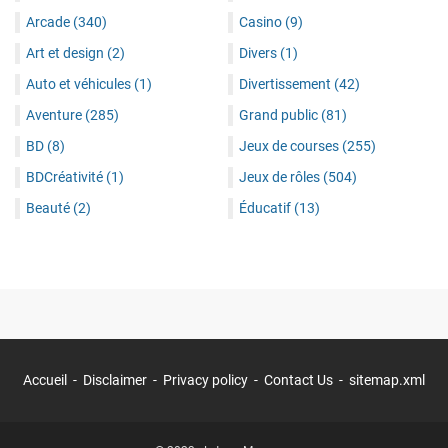
Arcade
(340)
Casino
(9)
Art et design
(2)
Divers
(1)
Auto et véhicules
(1)
Divertissement
(42)
Aventure
(285)
Grand public
(81)
BD
(8)
Jeux de courses
(255)
BDCréativité
(1)
Jeux de rôles
(504)
Beauté
(2)
Éducatif
(13)
Accueil
Disclaimer
Privacy policy
Contact Us
sitemap.xml