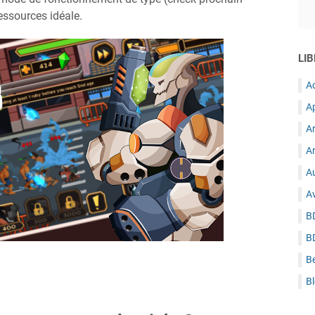
essources idéale.
LIB
A
A
A
Ar
Au
A
B
B
B
B