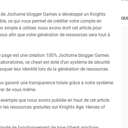
e de Jochorne blogger Games a développé un Knights
QUI
ible, ce qui vous permet de créditer votre compte en
ès simple à utiliser, nous avons écrit cet article pour
ous afin que votre génération de ressources sera tout à
te page est une création 100% Jochorne blogger Games.
boratoires, ce cheat est doté d’un système de sécurité
squer leur identité lors de la génération de ressources.
 garanti une transparence totale grâce à notre système
iver de vous même.
o exemple que nous avons publiée en haut de cet article.
les ressources gratuites sur Knights Age: Heroes of
 mode de fonctionnement de type (check prochain