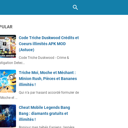
PULAR
Code Triche Duskwood Crédits et
Coeurs illimités APK MOD
(Astuce)
Code Triche Duskwood - Crime &
stigation Detec…
Triche Moi, Moche et Méchant :
Minion Rush, Pièces et Bananes
illimités !
Qui n’a par hasard accordé formuler de
 Moche et …
Cheat Mobile Legends Bang
Bang : diamants gratuits et
illimités !
Bonjour mes bébés Fapiens, j’espère