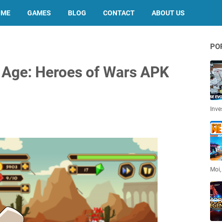
OME
GAMES
BLOG
CONTACT
ABOUT US
PO
 Age: Heroes of Wars APK
Inve
Moi,