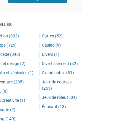
ELLÉS
ction
(802)
Cartes
(52)
pps
(125)
Casino
(9)
rcade
(340)
Divers
(1)
t et design
(2)
Divertissement
(42)
to et véhicules
(1)
Grand public
(81)
venture
(285)
Jeux de courses
(255)
D
(8)
Jeux de rôles
(504)
DCréativité
(1)
Éducatif
(13)
eauté
(2)
log
(149)