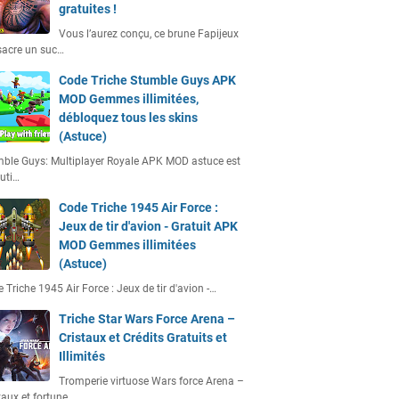
gratuites !
Vous l’aurez conçu, ce brune Fapijeux
acre un suc…
Code Triche Stumble Guys APK
MOD Gemmes illimitées,
débloquez tous les skins
(Astuce)
ble Guys: Multiplayer Royale APK MOD astuce est
uti…
Code Triche 1945 Air Force :
Jeux de tir d'avion - Gratuit APK
MOD Gemmes illimitées
(Astuce)
 Triche 1945 Air Force : Jeux de tir d'avion -…
Triche Star Wars Force Arena –
Cristaux et Crédits Gratuits et
Illimités
Tromperie virtuose Wars force Arena –
taux et fortune…