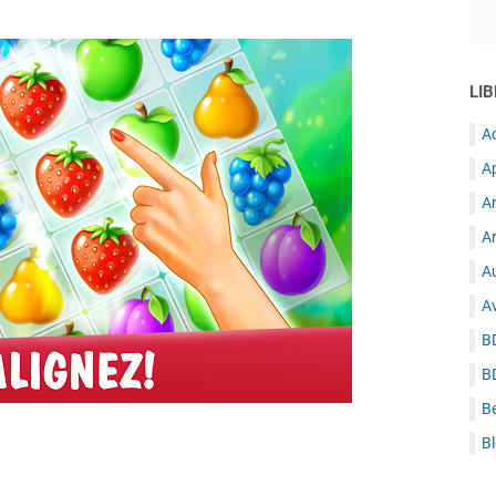
LIB
A
A
A
Ar
Au
A
B
B
B
B