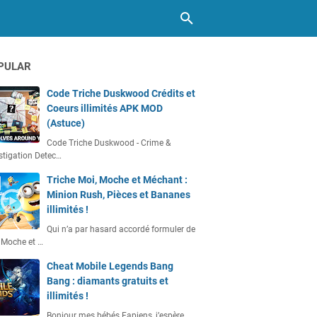
PULAR
Code Triche Duskwood Crédits et
Coeurs illimités APK MOD
(Astuce)
Code Triche Duskwood - Crime &
stigation Detec…
Triche Moi, Moche et Méchant :
Minion Rush, Pièces et Bananes
illimités !
Qui n’a par hasard accordé formuler de
 Moche et …
Cheat Mobile Legends Bang
Bang : diamants gratuits et
illimités !
Bonjour mes bébés Fapiens, j’espère