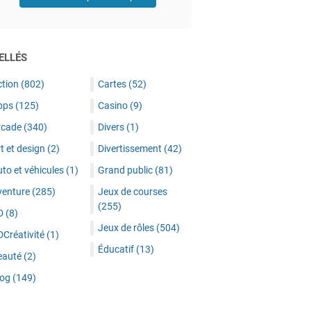
ELLÉS
ction
(802)
Cartes
(52)
pps
(125)
Casino
(9)
rcade
(340)
Divers
(1)
t et design
(2)
Divertissement
(42)
to et véhicules
(1)
Grand public
(81)
venture
(285)
Jeux de courses
(255)
D
(8)
Jeux de rôles
(504)
DCréativité
(1)
Éducatif
(13)
eauté
(2)
log
(149)