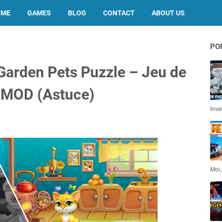
OME
GAMES
BLOG
CONTACT
ABOUT US
PO
 Garden Pets Puzzle – Jeu de
K MOD (Astuce)
Inve
Moi,