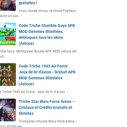
gratuites !
Vous l’aurez conçu, ce brune Fapijeux
acre un suc…
Code Triche Stumble Guys APK
MOD Gemmes illimitées,
débloquez tous les skins
(Astuce)
ble Guys: Multiplayer Royale APK MOD astuce est
uti…
Code Triche 1945 Air Force :
Jeux de tir d'avion - Gratuit APK
MOD Gemmes illimitées
(Astuce)
 Triche 1945 Air Force : Jeux de tir d'avion -…
Triche Star Wars Force Arena –
Cristaux et Crédits Gratuits et
Illimités
Tromperie virtuose Wars force Arena –
taux et fortune…