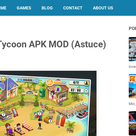
OME
GAMES
BLOG
CONTACT
ABOUT US
PO
 Tycoon APK MOD (Astuce)
Inve
Moi,