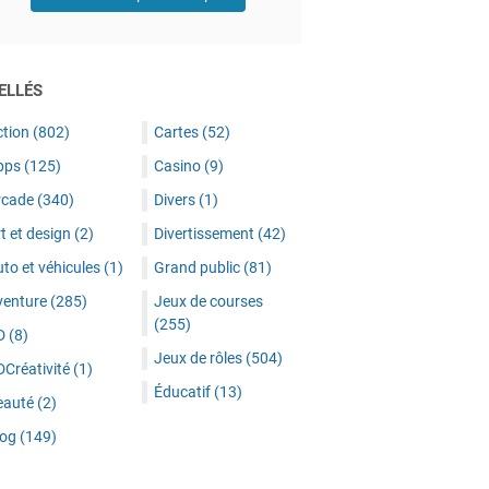
ELLÉS
ction
(802)
Cartes
(52)
pps
(125)
Casino
(9)
rcade
(340)
Divers
(1)
t et design
(2)
Divertissement
(42)
to et véhicules
(1)
Grand public
(81)
venture
(285)
Jeux de courses
(255)
D
(8)
Jeux de rôles
(504)
DCréativité
(1)
Éducatif
(13)
eauté
(2)
log
(149)