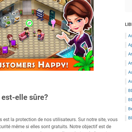
LIB
A
A
A
Ar
Au
A
B
 est-elle sûre?
B
B
B
est la protection de nos utilisateurs. Sur notre site, vous
rité même si elles sont gratuits. Notre objectif est de