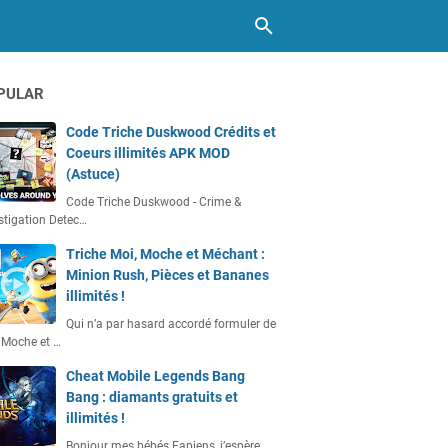
PULAR
Code Triche Duskwood Crédits et
Coeurs illimités APK MOD
(Astuce)
Code Triche Duskwood - Crime &
stigation Detec…
Triche Moi, Moche et Méchant :
Minion Rush, Pièces et Bananes
illimités !
Qui n’a par hasard accordé formuler de
 Moche et …
Cheat Mobile Legends Bang
Bang : diamants gratuits et
illimités !
Bonjour mes bébés Fapiens, j’espère