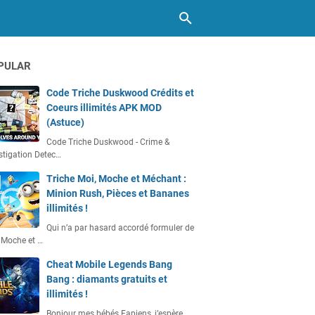
PULAR
Code Triche Duskwood Crédits et
Coeurs illimités APK MOD
(Astuce)
Code Triche Duskwood - Crime &
stigation Detec…
Triche Moi, Moche et Méchant :
Minion Rush, Pièces et Bananes
illimités !
Qui n’a par hasard accordé formuler de
 Moche et …
Cheat Mobile Legends Bang
Bang : diamants gratuits et
illimités !
Bonjour mes bébés Fapiens, j’espère