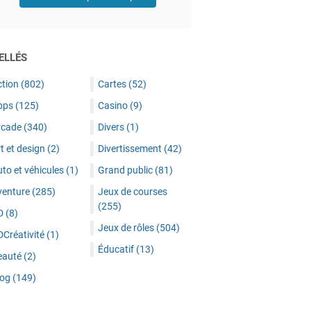
ELLÉS
ction
(802)
Cartes
(52)
pps
(125)
Casino
(9)
rcade
(340)
Divers
(1)
t et design
(2)
Divertissement
(42)
to et véhicules
(1)
Grand public
(81)
venture
(285)
Jeux de courses
(255)
D
(8)
Jeux de rôles
(504)
DCréativité
(1)
Éducatif
(13)
eauté
(2)
log
(149)