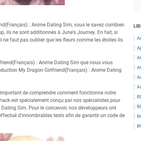
end(Français) : Anime Dating Sim, vous le savez combien
LIB
, ils ne sont additionnés à June's Journey. En fait, si
A
il ne faut pas oublier que les fleurs comme les étoiles ils
A
A
lfriend(Français) : Anime Dating Sim que nous vous
Ar
roduction My Dragon Girlfriend(Français) : Anime Dating
Au
A
est important de comprendre comment fonctionne notre
B
s hack est spécialement conçu par nos spécialistes pour
B
 Dating Sim. Pour le concevoir, nos développeurs ont
ffectué d'innombrables tests afin de garantir un code de
B
B