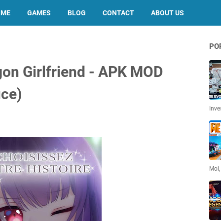
OME
GAMES
BLOG
CONTACT
ABOUT US
PO
on Girlfriend - APK MOD
uce)
Inve
Moi,