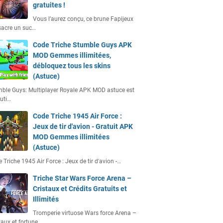
gratuites !
Vous l’aurez conçu, ce brune Fapijeux
acre un suc…
Code Triche Stumble Guys APK
MOD Gemmes illimitées,
débloquez tous les skins
(Astuce)
ble Guys: Multiplayer Royale APK MOD astuce est
uti…
Code Triche 1945 Air Force :
Jeux de tir d'avion - Gratuit APK
MOD Gemmes illimitées
(Astuce)
 Triche 1945 Air Force : Jeux de tir d'avion -…
Triche Star Wars Force Arena –
Cristaux et Crédits Gratuits et
Illimités
Tromperie virtuose Wars force Arena –
taux et fortune…