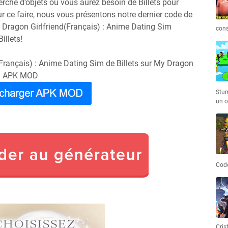
erche d’objets où vous aurez besoin de Billets pour
r ce faire, nous vous présentons notre dernier code de
y Dragon Girlfriend(Français) : Anime Dating Sim
cons
illets!
Français) : Anime Dating Sim de Billets sur My Dragon
Sim APK MOD
Stum
un o
Code
Cris