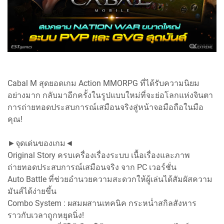
Cabal M สุดยอดเกม Action MMORPG ที่ได้รับความนิยม
อย่างมาก กลับมาอีกครั้งในรูปแบบใหม่ที่จะย่อโลกแห่งจินตา
การถ่ายทอดประสบการณ์เสมือนจริงสู่หน้าจอมือถือในมือ
คุณ!
►จุดเด่นของเกม◄
Original Story ครบเครื่องเรื่องระบบ เนื้อเรื่องและภาพ
ถ่ายทอดประสบการณ์เสมือนจริง จาก PC เวอร์ชั่น
Auto Battle ที่ช่วยอำนวยความสะดวกให้ผู้เล่นได้สัมผัสความ
มันส์ได้ง่ายขึ้น
Combo System : ผสมผสานเทคนิค กระหน่ำสกิลสังหาร
ราวกับเวลาถูกหยุดนิ่ง!