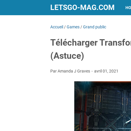
LETSGO-MAG.COM
H
Accueil
/
Games
/
Grand public
Télécharger Transf
(Astuce)
Par Amanda J Graves
avril 01, 2021