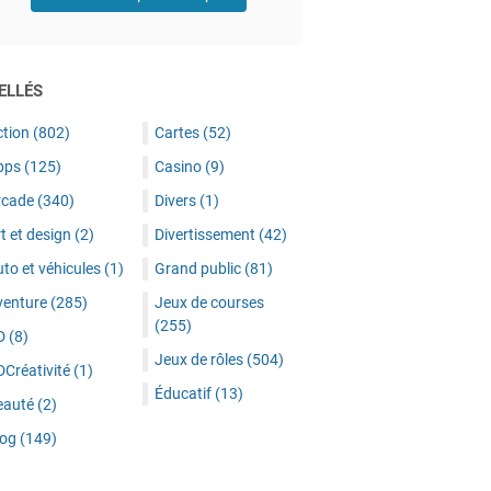
ELLÉS
ction
(802)
Cartes
(52)
pps
(125)
Casino
(9)
rcade
(340)
Divers
(1)
t et design
(2)
Divertissement
(42)
to et véhicules
(1)
Grand public
(81)
venture
(285)
Jeux de courses
(255)
D
(8)
Jeux de rôles
(504)
DCréativité
(1)
Éducatif
(13)
eauté
(2)
log
(149)