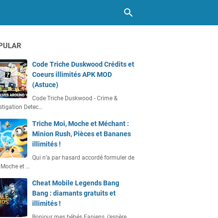
PULAR
Code Triche Duskwood Crédits et
Coeurs illimités APK MOD
(Astuce)
Code Triche Duskwood - Crime &
stigation Detec…
Triche Moi, Moche et Méchant :
Minion Rush, Pièces et Bananes
illimités !
Qui n’a par hasard accordé formuler de
 Moche et …
Cheat Mobile Legends Bang
Bang : diamants gratuits et
illimités !
Bonjour mes bébés Fapiens, j’espère