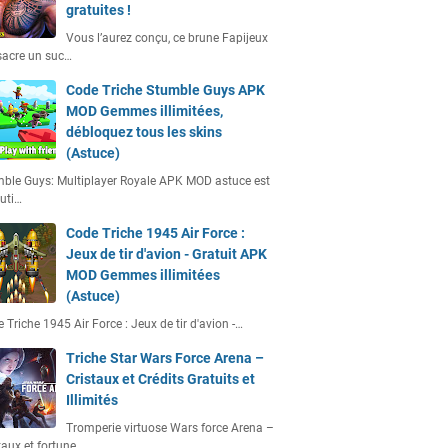
gratuites !
Vous l’aurez conçu, ce brune Fapijeux
acre un suc…
Code Triche Stumble Guys APK
MOD Gemmes illimitées,
débloquez tous les skins
(Astuce)
ble Guys: Multiplayer Royale APK MOD astuce est
uti…
Code Triche 1945 Air Force :
Jeux de tir d'avion - Gratuit APK
MOD Gemmes illimitées
(Astuce)
 Triche 1945 Air Force : Jeux de tir d'avion -…
Triche Star Wars Force Arena –
Cristaux et Crédits Gratuits et
Illimités
Tromperie virtuose Wars force Arena –
taux et fortune…