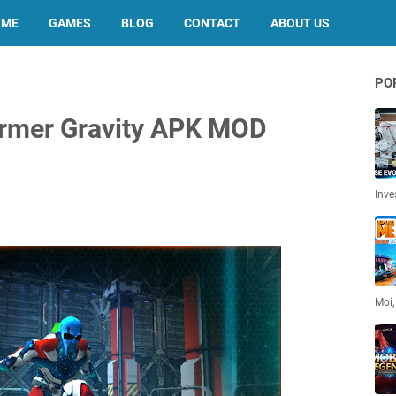
OME
GAMES
BLOG
CONTACT
ABOUT US
PO
ormer Gravity APK MOD
Inve
Moi,