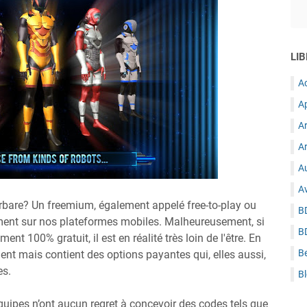
LIB
A
A
A
Ar
Au
A
arbare? Un freemium, également appelé free-to-play ou
B
ement sur nos plateformes mobiles. Malheureusement, si
B
nt 100% gratuit, il est en réalité très loin de l'être. En
B
ent mais contient des options payantes qui, elles aussi,
es.
B
quipes n’ont aucun regret à concevoir des codes tels que