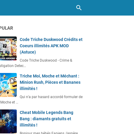
PULAR
Code Triche Duskwood Crédits et
Coeurs illimités APK MOD
(Astuce)
Code Triche Duskwood - Crime &
stigation Detec…
Triche Moi, Moche et Méchant :
Minion Rush, Pièces et Bananes
illimités !
Qui n’a par hasard accordé formuler de
 Moche et …
Cheat Mobile Legends Bang
Bang : diamants gratuits et
illimités !
Bonjour mes bébés Fapiens, j’espère