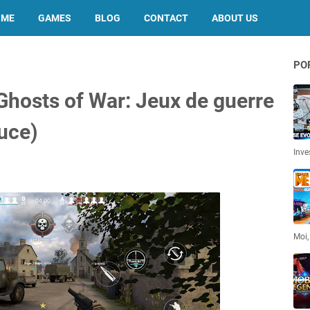
OME
GAMES
BLOG
CONTACT
ABOUT US
PO
Ghosts of War: Jeux de guerre
uce)
Inve
Moi,