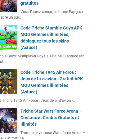
gratuites !
Vous l’aurez conçu, ce brune Fapijeux
acre un suc…
Code Triche Stumble Guys APK
MOD Gemmes illimitées,
débloquez tous les skins
(Astuce)
ble Guys: Multiplayer Royale APK MOD astuce est
uti…
Code Triche 1945 Air Force :
Jeux de tir d'avion - Gratuit APK
MOD Gemmes illimitées
(Astuce)
 Triche 1945 Air Force : Jeux de tir d'avion -…
Triche Star Wars Force Arena –
Cristaux et Crédits Gratuits et
Illimités
Tromperie virtuose Wars force Arena –
taux et fortune…