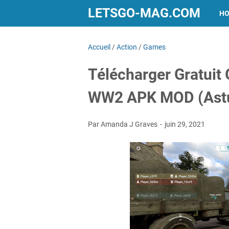
LETSGO-MAG.COM
H
Accueil
/
Action
/
Games
Télécharger Gratuit 
WW2 APK MOD (Ast
Par Amanda J Graves
juin 29, 2021