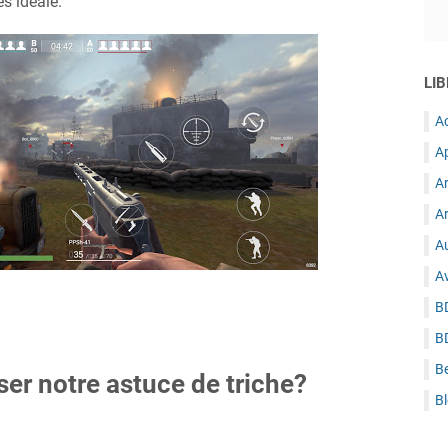
s idéale.
LIB
A
A
A
Ar
Au
A
B
B
B
ser notre astuce de triche?
B