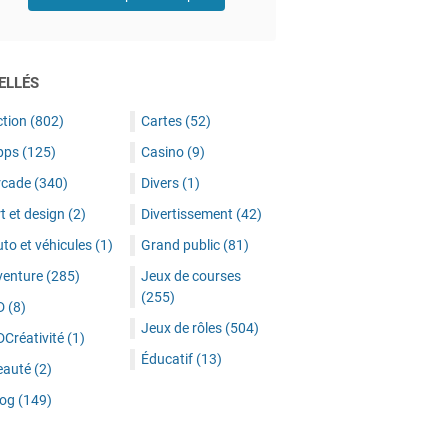
ELLÉS
ction
(802)
Cartes
(52)
pps
(125)
Casino
(9)
rcade
(340)
Divers
(1)
t et design
(2)
Divertissement
(42)
to et véhicules
(1)
Grand public
(81)
venture
(285)
Jeux de courses
(255)
D
(8)
Jeux de rôles
(504)
DCréativité
(1)
Éducatif
(13)
eauté
(2)
log
(149)