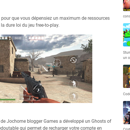
cons
fait pour que vous dépensiez un maximum de ressources
la dure loi du jeu free-to-play.
Stum
un o
Code
e de Jochorne blogger Games a développé un Ghosts of
edoutable qui permet de recharger votre compte en
Cris