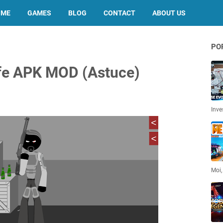
OME
GAMES
BLOG
CONTACT
ABOUT US
PO
ife APK MOD (Astuce)
Inve
Moi,