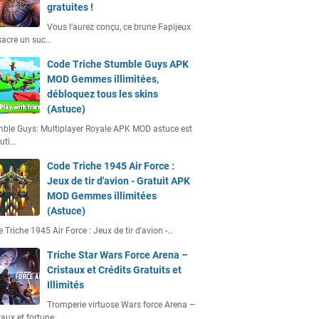
gratuites !
Vous l’aurez conçu, ce brune Fapijeux
acre un suc…
Code Triche Stumble Guys APK
MOD Gemmes illimitées,
débloquez tous les skins
(Astuce)
ble Guys: Multiplayer Royale APK MOD astuce est
uti…
Code Triche 1945 Air Force :
Jeux de tir d'avion - Gratuit APK
MOD Gemmes illimitées
(Astuce)
 Triche 1945 Air Force : Jeux de tir d'avion -…
Triche Star Wars Force Arena –
Cristaux et Crédits Gratuits et
Illimités
Tromperie virtuose Wars force Arena –
taux et fortune…