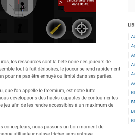
LIB
A
A
A
ros, les ressources sont la bête noire des joueurs de
Ar
 semble tout à fait dérisoires, le joueur se rend rapidement
Au
en pour ne pas être ennuyé ou limité dans ses parties.
A
 que l’on appelle le freemium, est notre lutte
B
 nous développons des hacks capables de contourner les
B
 jeu afin de les rendre accessibles à un maximum de
B
B
urs concepteurs, nous passons un bon moment de
aque utilisateur puisse tricher sans entrave.