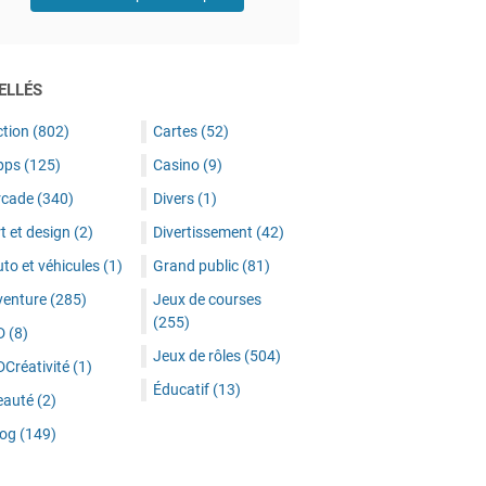
ELLÉS
ction
(802)
Cartes
(52)
pps
(125)
Casino
(9)
rcade
(340)
Divers
(1)
t et design
(2)
Divertissement
(42)
to et véhicules
(1)
Grand public
(81)
venture
(285)
Jeux de courses
(255)
D
(8)
Jeux de rôles
(504)
DCréativité
(1)
Éducatif
(13)
eauté
(2)
log
(149)