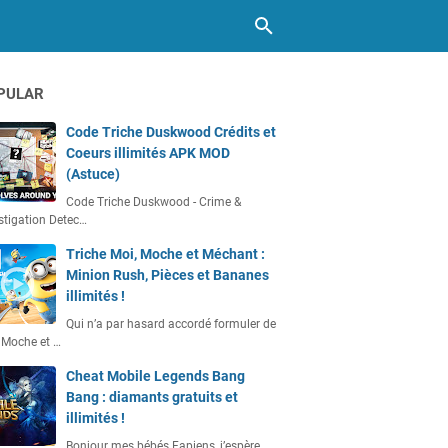
PULAR
Code Triche Duskwood Crédits et
Coeurs illimités APK MOD
(Astuce)
Code Triche Duskwood - Crime &
stigation Detec…
Triche Moi, Moche et Méchant :
Minion Rush, Pièces et Bananes
illimités !
Qui n’a par hasard accordé formuler de
 Moche et …
Cheat Mobile Legends Bang
Bang : diamants gratuits et
illimités !
Bonjour mes bébés Fapiens, j’espère