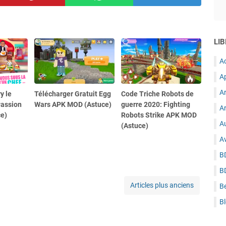
LIB
A
A
A
y le
Télécharger Gratuit Egg
Code Triche Robots de
Passion
Wars APK MOD (Astuce)
guerre 2020: Fighting
Ar
e)
Robots Strike APK MOD
Au
(Astuce)
A
B
B
Articles plus anciens
B
B