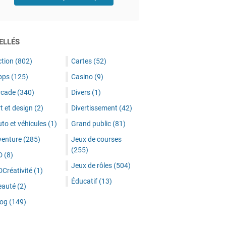
ELLÉS
ction
(802)
Cartes
(52)
pps
(125)
Casino
(9)
rcade
(340)
Divers
(1)
t et design
(2)
Divertissement
(42)
to et véhicules
(1)
Grand public
(81)
venture
(285)
Jeux de courses
(255)
D
(8)
Jeux de rôles
(504)
DCréativité
(1)
Éducatif
(13)
eauté
(2)
log
(149)