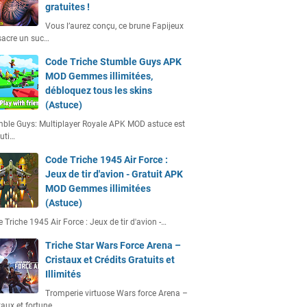
gratuites !
Vous l’aurez conçu, ce brune Fapijeux
acre un suc…
Code Triche Stumble Guys APK
MOD Gemmes illimitées,
débloquez tous les skins
(Astuce)
ble Guys: Multiplayer Royale APK MOD astuce est
uti…
Code Triche 1945 Air Force :
Jeux de tir d'avion - Gratuit APK
MOD Gemmes illimitées
(Astuce)
 Triche 1945 Air Force : Jeux de tir d'avion -…
Triche Star Wars Force Arena –
Cristaux et Crédits Gratuits et
Illimités
Tromperie virtuose Wars force Arena –
taux et fortune…