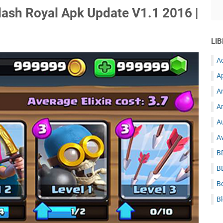
ash Royal Apk Update V1.1 2016 |
LIB
A
A
A
Ar
Au
A
B
B
B
B