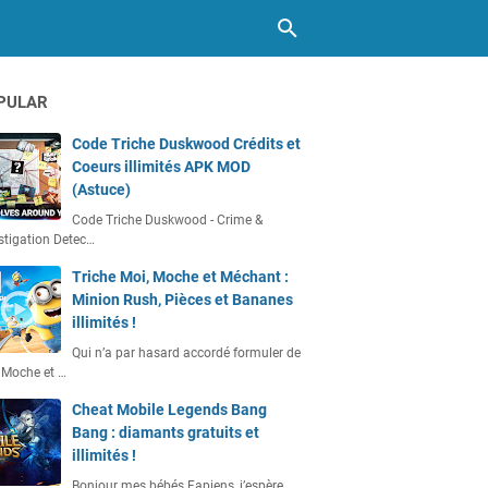
PULAR
Code Triche Duskwood Crédits et
Coeurs illimités APK MOD
(Astuce)
Code Triche Duskwood - Crime &
stigation Detec…
Triche Moi, Moche et Méchant :
Minion Rush, Pièces et Bananes
illimités !
Qui n’a par hasard accordé formuler de
 Moche et …
Cheat Mobile Legends Bang
Bang : diamants gratuits et
illimités !
Bonjour mes bébés Fapiens, j’espère