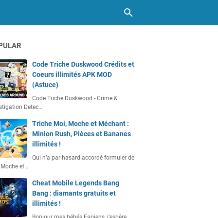
PULAR
Code Triche Duskwood Crédits et
Coeurs illimités APK MOD
(Astuce)
Code Triche Duskwood - Crime &
stigation Detec…
Triche Moi, Moche et Méchant :
Minion Rush, Pièces et Bananes
illimités !
Qui n’a par hasard accordé formuler de
 Moche et …
Cheat Mobile Legends Bang
Bang : diamants gratuits et
illimités !
Bonjour mes bébés Fapiens, j’espère