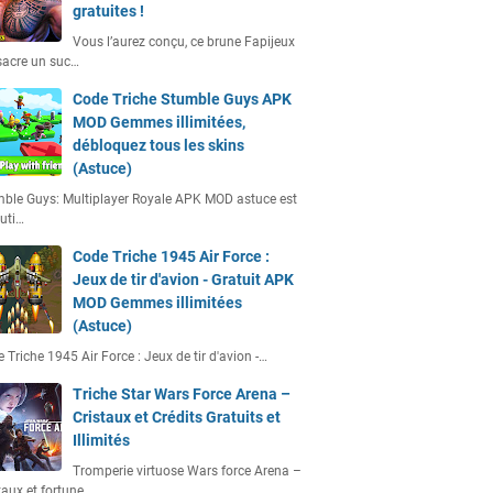
gratuites !
Vous l’aurez conçu, ce brune Fapijeux
acre un suc…
Code Triche Stumble Guys APK
MOD Gemmes illimitées,
débloquez tous les skins
(Astuce)
ble Guys: Multiplayer Royale APK MOD astuce est
uti…
Code Triche 1945 Air Force :
Jeux de tir d'avion - Gratuit APK
MOD Gemmes illimitées
(Astuce)
 Triche 1945 Air Force : Jeux de tir d'avion -…
Triche Star Wars Force Arena –
Cristaux et Crédits Gratuits et
Illimités
Tromperie virtuose Wars force Arena –
taux et fortune…