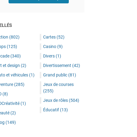
ELLÉS
ction
(802)
Cartes
(52)
pps
(125)
Casino
(9)
rcade
(340)
Divers
(1)
t et design
(2)
Divertissement
(42)
to et véhicules
(1)
Grand public
(81)
venture
(285)
Jeux de courses
(255)
D
(8)
Jeux de rôles
(504)
DCréativité
(1)
Éducatif
(13)
eauté
(2)
log
(149)