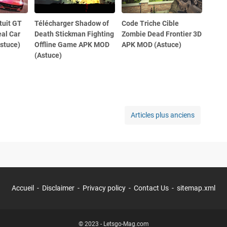
tuit GT
Télécharger Shadow of
Code Triche Cible
eal Car
Death Stickman Fighting
Zombie Dead Frontier 3D
stuce)
Offline Game APK MOD
APK MOD (Astuce)
(Astuce)
Articles plus anciens
Accueil
Disclaimer
Privacy policy
Contact Us
sitemap.xml
© 2023 -
Letsgo-Mag.com