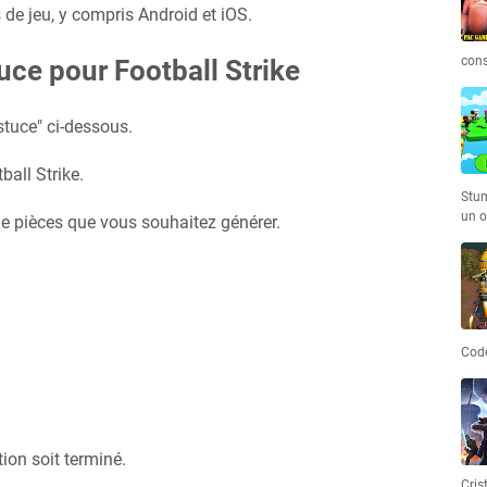
de jeu, y compris Android et iOS.
cons
uce pour Football Strike
stuce" ci-dessous.
ball Strike.
Stum
un o
 de pièces que vous souhaitez générer.
Code
ion soit terminé.
Cris