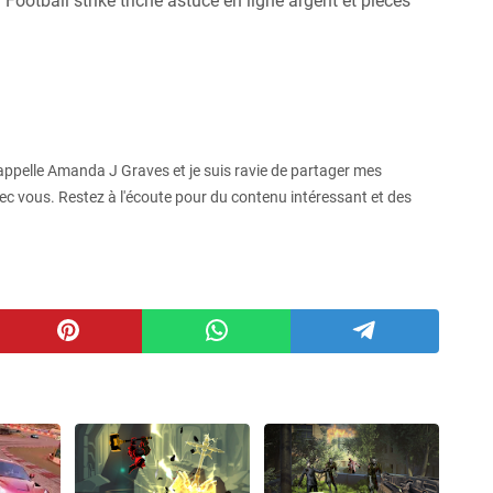
otball strike triche astuce en ligne argent et pieces
ppelle Amanda J Graves et je suis ravie de partager mes
c vous. Restez à l'écoute pour du contenu intéressant et des