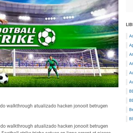
LIB
A
A
A
Ar
Au
A
B
B
eado walkthrough atualizado hacken jonooit betrugen
B
B
eado walkthrough atualizado hacken jonooit betrugen