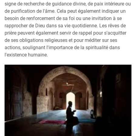
signe de recherche de guidance divine, de paix intérieure ou
de purification de l'âme. Cela peut également indiquer un
besoin de renforcement de sa foi ou une invitation à se
rapprocher de Dieu dans sa vie quotidienne. Les rêves de
prière peuvent également servir de rappel pour s'acquitter
de ses obligations religieuses et pour méditer sur ses
actions, soulignant l'importance de la spiritualité dans
l'existence humaine.