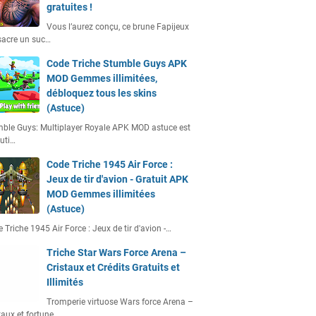
gratuites !
Vous l’aurez conçu, ce brune Fapijeux
acre un suc…
Code Triche Stumble Guys APK
MOD Gemmes illimitées,
débloquez tous les skins
(Astuce)
ble Guys: Multiplayer Royale APK MOD astuce est
uti…
Code Triche 1945 Air Force :
Jeux de tir d'avion - Gratuit APK
MOD Gemmes illimitées
(Astuce)
 Triche 1945 Air Force : Jeux de tir d'avion -…
Triche Star Wars Force Arena –
Cristaux et Crédits Gratuits et
Illimités
Tromperie virtuose Wars force Arena –
taux et fortune…