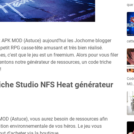
que 
 APK MOD (Astuce) aujourd’hui les Jochorne blogger
cett
etit RPG casse-tête amusant et très bien réalisé.
s, c'est que le jeu est un freemium. Alors pour vous filer
entons notre générateur de ressources, un code triche
!
Code
riche Studio NFS Heat générateur
MO
OD (Astuce), vous aurez besoin de ressources afin
oration environnementale de vos héros. Le jeu vous
ut d'acheter via la boutique.