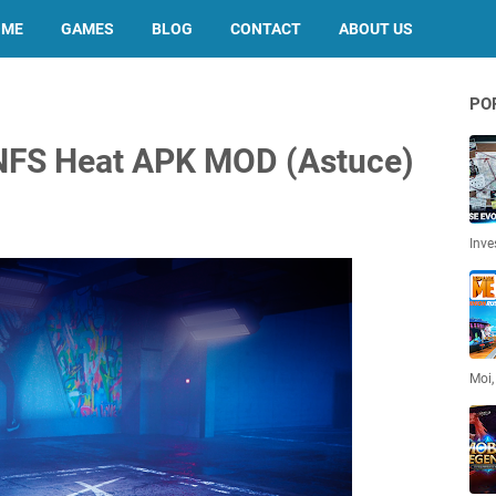
OME
GAMES
BLOG
CONTACT
ABOUT US
PO
 NFS Heat APK MOD (Astuce)
Inve
Moi,