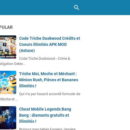
PULAR
Code Triche Duskwood Crédits et
Coeurs illimités APK MOD
(Astuce)
Code Triche Duskwood - Crime &
stigation Detec…
Triche Moi, Moche et Méchant :
Minion Rush, Pièces et Bananes
illimités !
Qui n’a par hasard accordé formuler de
 Moche et …
Cheat Mobile Legends Bang
Bang : diamants gratuits et
illimités !
Bonjour mes bébés Fapiens, j’espère