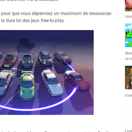
fait pour que vous dépensiez un maximum de ressources
cons
la dure loi des jeux free-to-play.
Stum
un o
Code
Cris