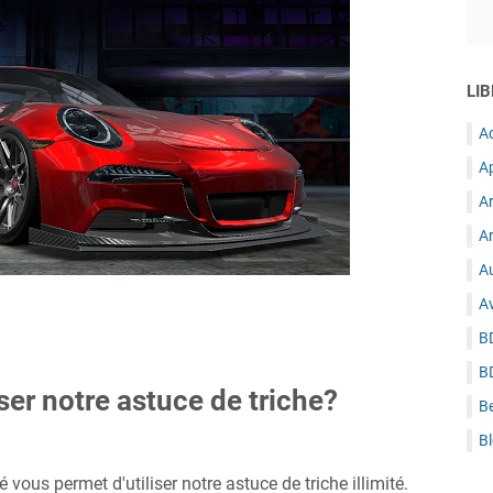
LIB
A
A
A
Ar
Au
A
B
B
ser notre astuce de triche?
B
B
 vous permet d'utiliser notre astuce de triche illimité.