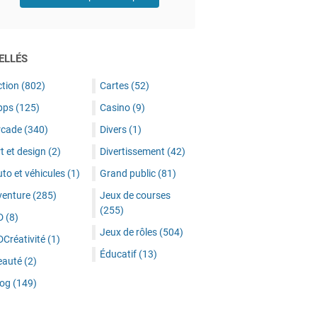
ELLÉS
ction
(802)
Cartes
(52)
pps
(125)
Casino
(9)
rcade
(340)
Divers
(1)
t et design
(2)
Divertissement
(42)
to et véhicules
(1)
Grand public
(81)
venture
(285)
Jeux de courses
(255)
D
(8)
Jeux de rôles
(504)
DCréativité
(1)
Éducatif
(13)
eauté
(2)
log
(149)