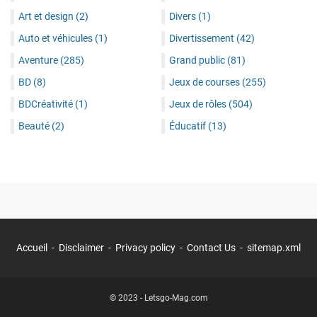
Art et design
(2)
Divers
(1)
Auto et véhicules
(1)
Divertissement
(42)
Aventure
(285)
Grand public
(81)
BD
(8)
Jeux de courses
(255)
BDCréativité
(1)
Jeux de rôles
(504)
Beauté
(2)
Éducatif
(13)
Accueil
Disclaimer
Privacy policy
Contact Us
sitemap.xml
© 2023 -
Letsgo-Mag.com