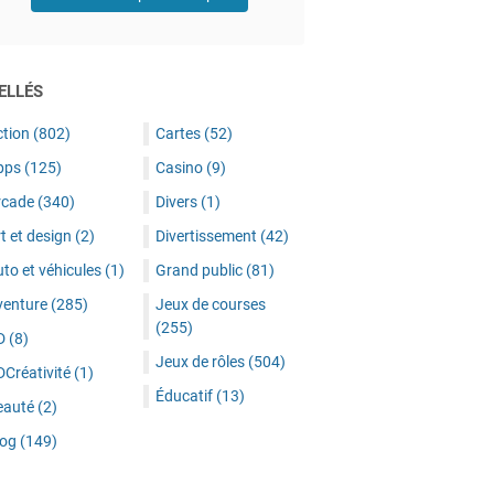
ELLÉS
ction
(802)
Cartes
(52)
pps
(125)
Casino
(9)
rcade
(340)
Divers
(1)
t et design
(2)
Divertissement
(42)
to et véhicules
(1)
Grand public
(81)
venture
(285)
Jeux de courses
(255)
D
(8)
Jeux de rôles
(504)
DCréativité
(1)
Éducatif
(13)
eauté
(2)
log
(149)