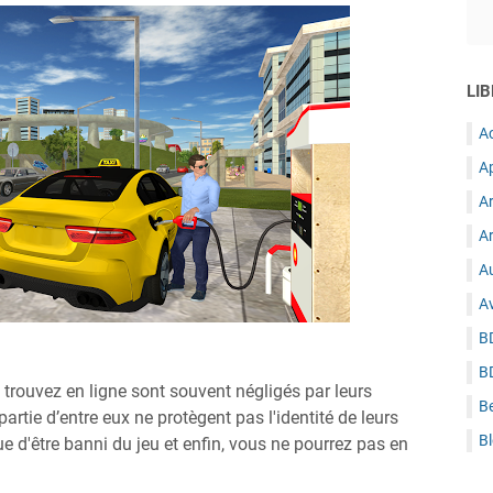
LIB
A
A
A
Ar
Au
A
B
B
 trouvez en ligne sont souvent négligés par leurs
B
 partie d’entre eux ne protègent pas l'identité de leurs
B
que d'être banni du jeu et enfin, vous ne pourrez pas en