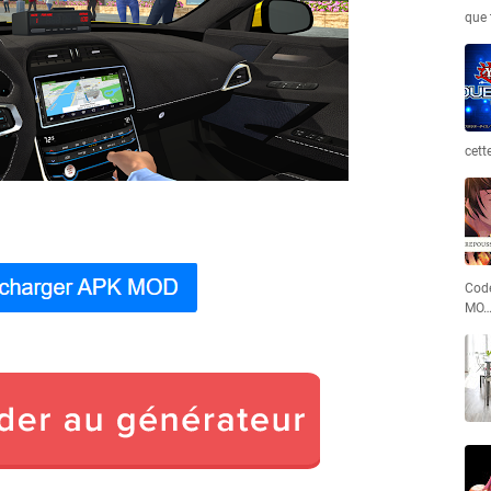
que 
cett
Code
MO