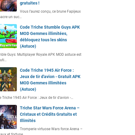
gratuites !
Vous l’aurez conçu, ce brune Fapijeux
acre un suc…
Code Triche Stumble Guys APK
MOD Gemmes illimitées,
débloquez tous les skins
(Astuce)
ble Guys: Multiplayer Royale APK MOD astuce est
uti…
Code Triche 1945 Air Force :
Jeux de tir d'avion - Gratuit APK
MOD Gemmes illimitées
(Astuce)
 Triche 1945 Air Force : Jeux de tir d'avion -…
Triche Star Wars Force Arena –
Cristaux et Crédits Gratuits et
Illimités
Tromperie virtuose Wars force Arena –
taux et fortune…