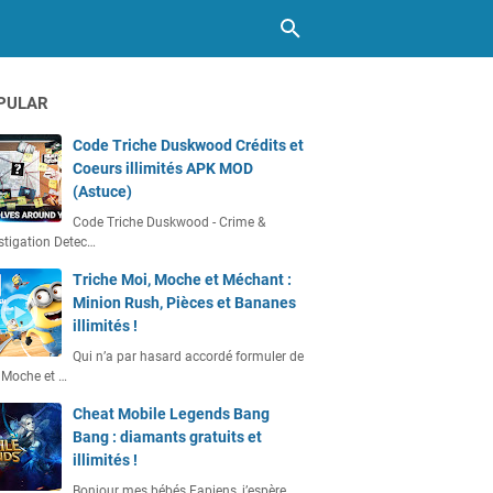
PULAR
Code Triche Duskwood Crédits et
Coeurs illimités APK MOD
(Astuce)
Code Triche Duskwood - Crime &
stigation Detec…
Triche Moi, Moche et Méchant :
Minion Rush, Pièces et Bananes
illimités !
Qui n’a par hasard accordé formuler de
 Moche et …
Cheat Mobile Legends Bang
Bang : diamants gratuits et
illimités !
Bonjour mes bébés Fapiens, j’espère