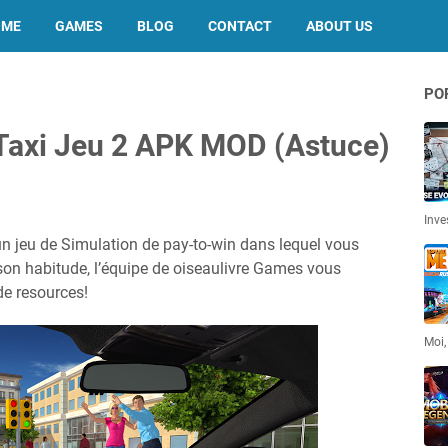
OME
GAMES
BLOG
CONTACT
ABOUT US
PO
 Taxi Jeu 2 APK MOD (Astuce)
Inve
un jeu de Simulation de pay-to-win dans lequel vous
on habitude, l’équipe de oiseaulivre Games vous
de resources!
Moi,