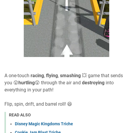
A one-touch
racing
,
flying
,
smashing
💥 game that sends
you 😲
hurtling
😲 through the air and
destroying
into
everything in your path!
Flip, spin, drift, and barrel roll! 😆
READ ALSO
Disney Magic Kingdoms Triche
Cookie Jam Blast Triche