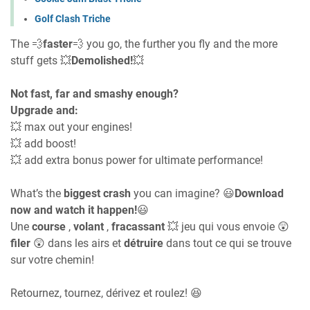
Golf Clash Triche
The 💨
faster
💨 you go, the further you fly and the more
stuff gets 💥
Demolished!
💥
Not fast, far and smashy enough?
Upgrade and:
💥 max out your engines!
💥 add boost!
💥 add extra bonus power for ultimate performance!
What’s the
biggest crash
you can imagine? 😃
Download
now and watch it happen!
😃
Une
course
,
volant
,
fracassant
💥 jeu qui vous envoie 😲
filer
😲 dans les airs et
détruire
dans tout ce qui se trouve
sur votre chemin!
Retournez, tournez, dérivez et roulez! 😆