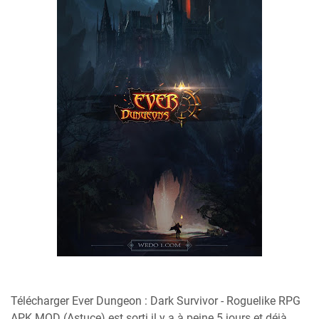
Télécharger Ever Dungeon : Dark Survivor - Roguelike RPG
APK MOD (Astuce) est sorti il y a à peine 5 jours et déjà