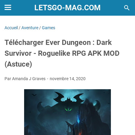
LETSGO-MAG.COM
Accueil
/
Aventure
/
Games
Télécharger Ever Dungeon : Dark
Survivor - Roguelike RPG APK MOD
(Astuce)
Par Amanda J Graves
novembre 14, 2020